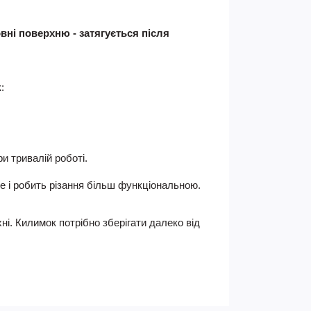
вні поверхню - затягується після
:
и тривалій роботі.
ле і робить різання більш функціональною.
хні. Килимок потрібно зберігати далеко від