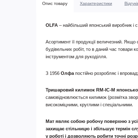
Опис товару
Характеристики
Відгукі
OLFA
– найбільший японський виробник і св
Асортимент її продукції величезний. Якщо
будівельних робіт, то в даний час товари к
інструментом для рукоділля.
З 1956
Олфа
постійно розробляє і впровадж
Тришаровий килимок RM-IC-M японської 
самовідновлюється килимок (розмітка звор
високоміцними, круглими і спеціальними.
Мат являє собою робочу поверхню з усі
захищає стільницю і збільшує термін 
у роботі і дозволяють робити точні розрі