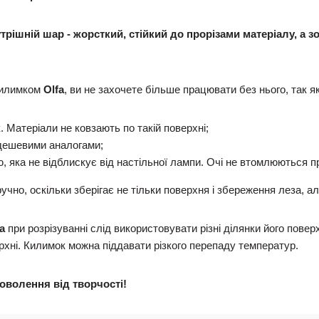
рішній шар - жорсткий, стійкий до прорізами матеріалу, а зо
килимком
Olfa
, ви не захочете більше працювати без нього, так як
 Матеріали не ковзають по такій поверхні;
з дешевими аналогами;
 яка не відблискує від настільної лампи. Очі не втомлюються пр
учно, оскільки зберігає не тільки поверхня і збереження леза, а
а
при розрізуванні слід використовувати різні ділянки його повер
рхні. Килимок можна піддавати різкого перепаду температур.
волення від творчості!