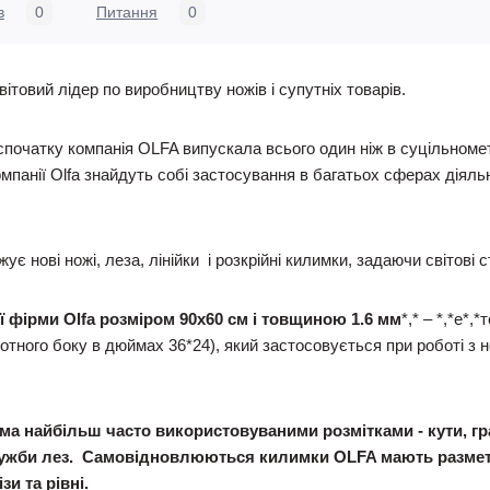
в
0
Питання
0
ітовий лідер по виробництву ножів і супутніх товарів.
 спочатку компанія OLFA випускала всього один ніж в суцільноме
омпанії Olfa знайдуть собі застосування в багатьох сферах діяль
ує нові ножі, леза, лінійки і розкрійні килимки, задаючи світові
фірми Olfa розміром 90х60 см і товщиною 1.6 мм
*,* – *,*е*
отного боку в дюймах 36*24), який застосовується при роботі з
ма найбільш часто використовуваними розмітками - кути, гр
служби лез. Самовідновлюються килимки OLFA мають размет
зи та рівні.