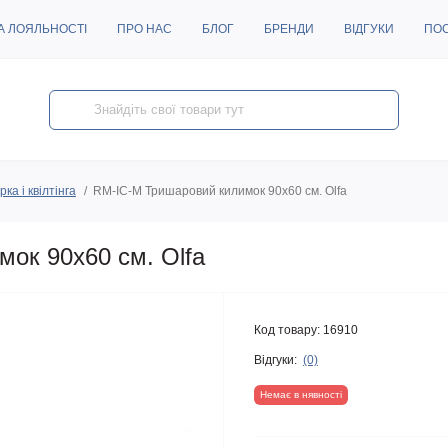
А ЛОЯЛЬНОСТІ
ПРО НАС
БЛОГ
БРЕНДИ
ВІДГУКИ
ПО
ка і квілтінга
RM-IC-M Тришаровий килимок 90х60 см. Olfa
ок 90х60 см. Olfa
Код товару:
16910
Відгуки:
(0)
Немає в нявності