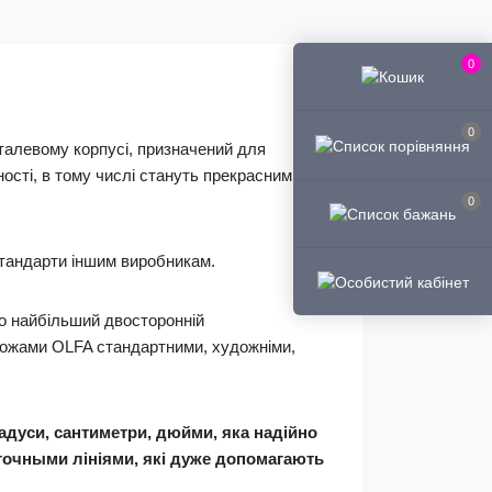
0
0
талевому корпусі, призначений для
ності, в тому числі стануть прекрасним
0
 стандарти іншим виробникам.
,*то найбільший двосторонній
 ножами OLFA стандартними, художніми,
адуси, сантиметри, дюйми, яка надійно
очными лініями, які дуже допомагають