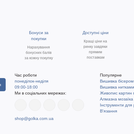
Бонуси за
Доступні ціни
покупки
Кращі ціни на
ринку завдяки
Нарахування
прямим
бонусних балів
поставкам
за кожну покупку
Час роботи
Популярне
понеділок-неділя
Вишивка бісером
я
09:00-18:00
Вишивка ниткам
Ми в соціальних мережах:
Живопис картин
Алмазна мозаїка
Інструменти для 
В'язання
shop@golka.com.ua