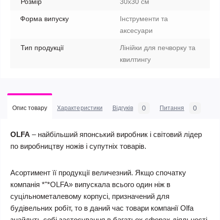
Розмір
30х30 см
Форма випуску
Інструменти та
аксесуари
Тип продукції
Лінійки для печворку та
квилтингу
0
0
Опис товару
Характеристики
Відгуків
Питання
OLFA
– найбільший японський виробник і світовий лідер
по виробництву ножів і супутніх товарів.
Асортимент її продукції величезний. Якщо спочатку
компанія *"*OLFA» випускала всього один ніж в
суцільнометалевому корпусі, призначений для
будівельних робіт, то в даний час товари компанії Olfa
знайдуть собі застосування в багатьох сферах діяльності,