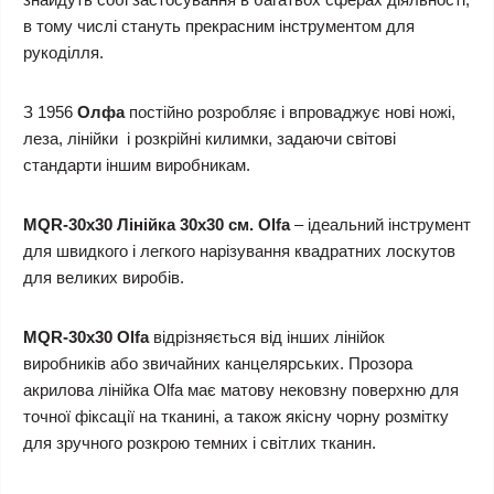
в тому числі стануть прекрасним інструментом для
рукоділля.
З 1956
Олфа
постійно розробляє і впроваджує нові ножі,
леза, лінійки і розкрійні килимки, задаючи світові
стандарти іншим виробникам.
MQR-30х30 Лінійка 30х30 см. Olfa
– ідеальний інструмент
для швидкого і легкого нарізування квадратних лоскутов
для великих виробів.
MQR-30х30 Olfa
відрізняється від інших лінійок
виробників або звичайних канцелярських. Прозора
акрилова лінійка Olfa має матову нековзну поверхню для
точної фіксації на тканині, а також якісну чорну розмітку
для зручного розкрою темних і світлих тканин.