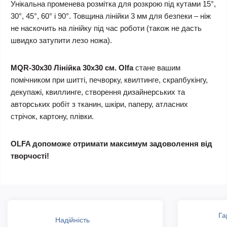
Унікальна променева розмітка для розкрою під кутами 15°,
30°, 45°, 60° і 90°. Товщина лінійки 3 мм для безпеки – ніж
не наскочить на лінійку під час роботи (також не дасть
швидко затупити лезо ножа).
MQR-30х30 Лінійка 30х30 см. Olfa
стане вашим
помічником при шитті, печворку, квилтинге, скрапбукінгу,
декупажі, квиллинге, створення дизайнерських та
авторських робіт з тканин, шкіри, паперу, атласних
стрічок, картону, плівки.
OLFA допоможе отримати максимум задоволення від
творчості!
Га
Надійність