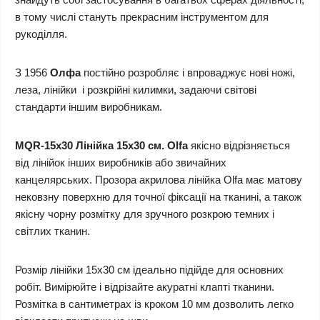
в тому числі стануть прекрасним інструментом для
рукоділля.
З 1956
Олфа
постійно розробляє і впроваджує нові ножі,
леза, лінійки і розкрійні килимки, задаючи світові
стандарти іншим виробникам.
MQR-15х30 Лінійка 15х30 см. Olfa
якісно відрізняється
від лінійок інших виробників або звичайних
канцелярських. Прозора акрилова лінійка Olfa має матову
нековзну поверхню для точної фіксації на тканині, а також
якісну чорну розмітку для зручного розкрою темних і
світлих тканин.
Розмір лінійки 15х30 см ідеально підійде для основних
робіт. Вимірюйте і відрізайте акуратні клапті тканини.
Розмітка в сантиметрах із кроком 10 мм дозволить легко