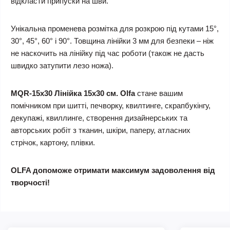
відкласти припуски на шви.
Унікальна променева розмітка для розкрою під кутами 15°,
30°, 45°, 60° і 90°. Товщина лінійки 3 мм для безпеки – ніж
не наскочить на лінійку під час роботи (також не дасть
швидко затупити лезо ножа).
MQR-15х30 Лінійка 15х30 см. Olfa
стане вашим
помічником при шитті, печворку, квилтинге, скрапбукінгу,
декупажі, квиллинге, створення дизайнерських та
авторських робіт з тканин, шкіри, паперу, атласних
стрічок, картону, плівки.
OLFA допоможе отримати максимум задоволення від
творчості!