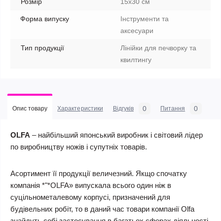
Розмір
15х30 см
Форма випуску
Інструменти та
аксесуари
Тип продукції
Лінійки для печворку та
квилтингу
0
0
Опис товару
Характеристики
Відгуків
Питання
OLFA
– найбільший японський виробник і світовий лідер
по виробництву ножів і супутніх товарів.
Асортимент її продукції величезний. Якщо спочатку
компанія *"*OLFA» випускала всього один ніж в
суцільнометалевому корпусі, призначений для
будівельних робіт, то в даний час товари компанії Olfa
знайдуть собі застосування в багатьох сферах діяльності,