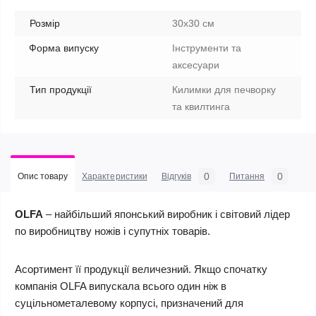
Розмір
30х30 см
Форма випуску
Інструменти та
аксесуари
Тип продукції
Килимки для печворку
та квилтинга
0
0
Опис товару
Характеристики
Відгуків
Питання
OLFA
– найбільший японський виробник і світовий лідер
по виробництву ножів і супутніх товарів.
Асортимент її продукції величезний. Якщо спочатку
компанія OLFA випускала всього один ніж в
суцільнометалевому корпусі, призначений для