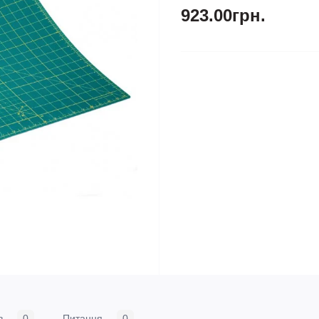
923.00грн.
в
0
Питання
0