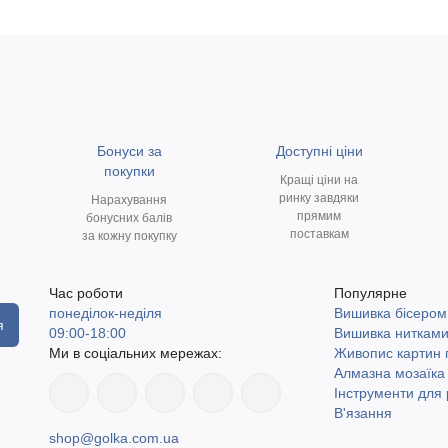
Бонуси за
Доступні ціни
покупки
Кращі ціни на
ринку завдяки
Нарахування
прямим
бонусних балів
поставкам
за кожну покупку
Час роботи
Популярне
понеділок-неділя
Вишивка бісером
я
09:00-18:00
Вишивка ниткам
Ми в соціальних мережах:
Живопис картин
Алмазна мозаїка
Інструменти для 
В'язання
shop@golka.com.ua