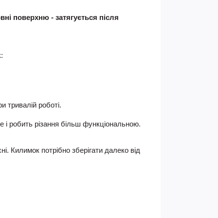
вні поверхню - затягується після
:
и тривалій роботі.
ле і робить різання більш функціональною.
хні. Килимок потрібно зберігати далеко від