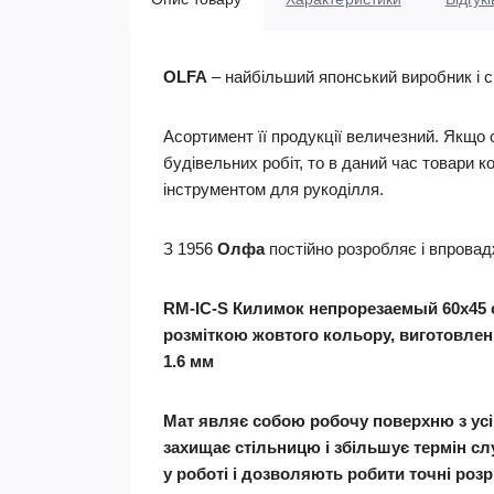
OLFA
– найбільший японський виробник і св
Асортимент її продукції величезний. Якщо
будівельних робіт, то в даний час товари к
інструментом для рукоділля.
З 1956
Олфа
постійно розробляє і впровадж
RM-IC-S Килимок непрорезаемый 60х45 с
розміткою жовтого кольору, виготовлени
1.6 мм
Мат являє собою робочу поверхню з усі
захищає стільницю і збільшує термін 
у роботі і дозволяють робити точні розрі