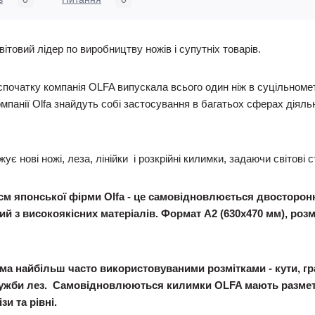
ітовий лідер по виробництву ножів і супутніх товарів.
 спочатку компанія OLFA випускала всього один ніж в суцільноме
омпанії Olfa знайдуть собі застосування в багатьох сферах діяль
ує нові ножі, леза, лінійки і розкрійні килимки, задаючи світові
м японської фірми Olfa
- це самовідновлюється двосторон
й з високоякісних матеріалів. Формат А2 (630х470 мм), роз
ма найбільш часто використовуваними розмітками - кути, гр
служби лез. Самовідновлюються килимки OLFA мають размет
зи та рівні.