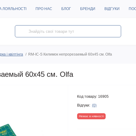
А ЛОЯЛЬНОСТІ
ПРО НАС
БЛОГ
БРЕНДИ
ВІДГУКИ
ПО
ка і квілтінга
RM-IC-S Килимок непрорезаемый 60х45 см. Olfa
аемый 60х45 см. Olfa
Код товару:
16905
Відгуки:
(0)
Немає в нявності