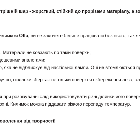
рішній шар - жорсткий, стійкий до прорізами матеріалу, а зо
килимком
Olfa
, ви не захочете більше працювати без нього, так як
 Матеріали не ковзають по такій поверхні;
з дешевими аналогами;
 яка не відблискує від настільної лампи. Очі не втомлюються пр
учно, оскільки зберігає не тільки поверхня і збереження леза, а
а
при розрізуванні слід використовувати різні ділянки його повер
рхні. Килимок можна піддавати різкого перепаду температур.
волення від творчості!