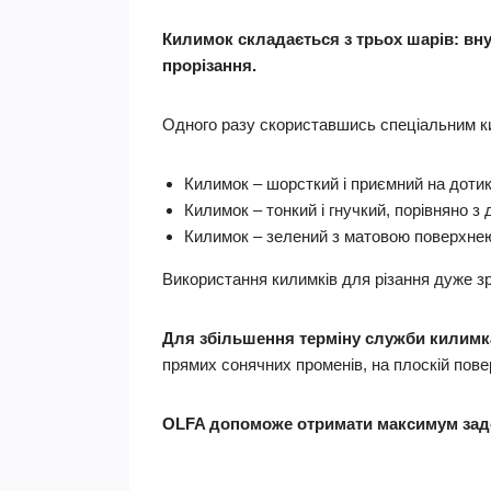
Килимок складається з трьох шарів: внут
прорізання.
Одного разу скориставшись спеціальним 
Килимок – шорсткий і приємний на дотик.
Килимок – тонкий і гнучкий, порівняно 
Килимок – зелений з матовою поверхнею,
Використання килимків для різання дуже зр
Для збільшення терміну служби килимк
прямих сонячних променів, на плоскій пове
OLFA допоможе отримати максимум задо