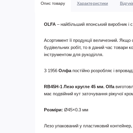
Опис товару
Характеристики
Відгукі
OLFA
– найбільший японський виробник і св
Асортимент її продукції величезний. Якщо 
будівельних робіт, то в даний час товари к
інструментом для рукоділля.
З 1956
Олфа
постійно розробляє і впровадж
RB45H-1 Лезо кругле 45 мм. Olfa
виготовл
має подвійний кут заточування ріжучої кро
Розміри:
Ø45×0.3 мм
Лезо упакований у пластиковий контейнер, я