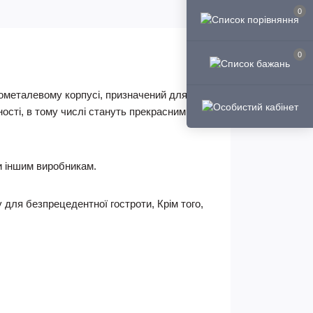
0
0
нометалевому корпусі, призначений для
ності, в тому числі стануть прекрасним
ти іншим виробникам.
 для безпрецедентної гостроти, Крім того,