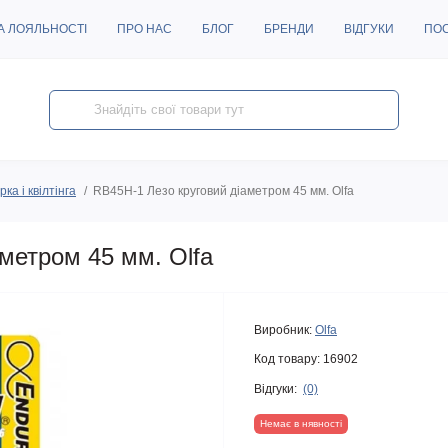
А ЛОЯЛЬНОСТІ
ПРО НАС
БЛОГ
БРЕНДИ
ВІДГУКИ
ПО
ка і квілтінга
RB45H-1 Лезо круговий діаметром 45 мм. Olfa
метром 45 мм. Olfa
Виробник:
Olfa
Код товару:
16902
Відгуки:
(0)
Немає в нявності