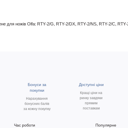
не для ножів Olfa: RTY-2/G, RTY-2/DX, RTY-2/NS, RTY-2/C, RTY
Бонуси за
Доступні ціни
покупки
Кращі ціни на
ринку завдяки
Нарахування
прямим
бонусних балів
поставкам
за кожну покупку
Час роботи
Популярне