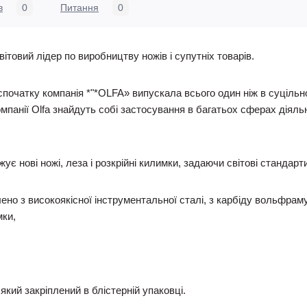
в
0
Питання
0
ітовий лідер по виробництву ножів і супутніх товарів.
спочатку компанія *"*OLFA» випускала всього один ніж в суціль
омпанії Olfa знайдуть собі застосування в багатьох сферах діяль
ує нові ножі, леза і розкрійні килимки, задаючи світові стандар
ено з високоякісної інструментальної сталі, з карбіду вольфраму
мки,
кий закріплений в блістерній упаковці.