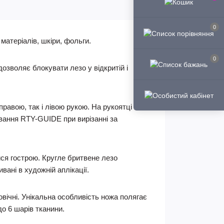
0
матеріалів, шкіри, фольги.
0
зволяє блокувати лезо у відкритій і
равою, так і лівою рукою. На рукоятці
ування RTY-GUIDE при вирізанні за
ися гострою. Кругле бритвене лезо
ані в художній аплікації.
овічні. Унікальна особливість ножа полягає
до 6 шарів тканини.