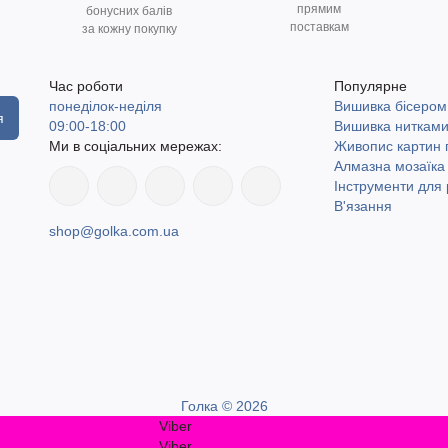
прямим
бонусних балів
поставкам
за кожну покупку
Час роботи
Популярне
понеділок-неділя
Вишивка бісером
я
09:00-18:00
Вишивка ниткам
Ми в соціальних мережах:
Живопис картин
Алмазна мозаїка
Інструменти для 
В'язання
shop@golka.com.ua
Голка © 2026
Viber
Viber