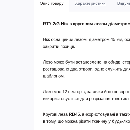
Опис товару
Характеристики
Відгукі
RTY-2/G Ніж з круговим лезом діаметром
Ніж оснащений лезом діаметром 45 мм, осн
закритій позиції.
Лезо може бути встановлено на обидві стор
розташовано два отвори, одне служить для
шаблоном.
Лезо має 12 секторів, завдяки його поворо
використовується для розрізання товстих во
Кругові леза
RB45
, використовувані в таки
в тому, що можна різати тканину у будь-яко