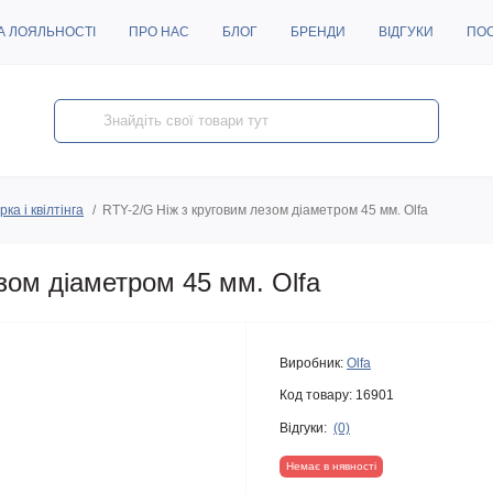
А ЛОЯЛЬНОСТІ
ПРО НАС
БЛОГ
БРЕНДИ
ВІДГУКИ
ПО
ка і квілтінга
RTY-2/G Ніж з круговим лезом діаметром 45 мм. Olfa
зом діаметром 45 мм. Olfa
Виробник:
Olfa
Код товару:
16901
Відгуки:
(0)
Немає в нявності