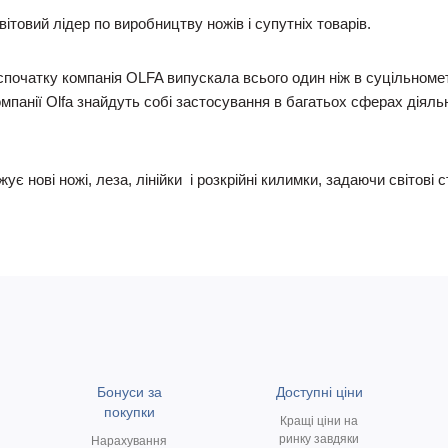
ітовий лідер по виробництву ножів і супутніх товарів.
 спочатку компанія OLFA випускала всього один ніж в суцільноме
омпанії Olfa знайдуть собі застосування в багатьох сферах діяль
ує нові ножі, леза, лінійки і розкрійні килимки, задаючи світові
Бонуси за
Доступні ціни
покупки
Кращі ціни на
ринку завдяки
Нарахування