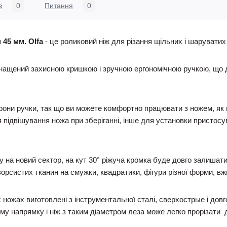
в
0
Питання
0
 45 мм. Olfa
- це роликовий ніж для різання щільних і шаруватих 
ащений захисною кришкою і зручною ергономічною ручкою, що до
они ручки, так що ви можете комфортно працювати з ножем, як п
 підвішування ножа при зберіганні, інше для установки пристос
ту на новий сектор, на кут 30° ріжуча кромка буде довго залишат
рсистих тканин на смужки, квадратики, фігури різної форми, вжив
х ножах виготовлені з інструментальної сталі, сверхострые і довг
му напрямку і ніж з таким діаметром леза може легко прорізати 