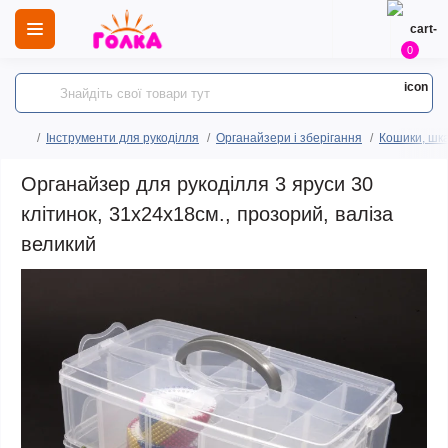
0
Інструменти для рукоділля
Органайзери і зберігання
Кошики, шка
Органайзер для рукоділля 3 яруси 30
клітинок, 31х24х18см., прозорий, валіза
великий