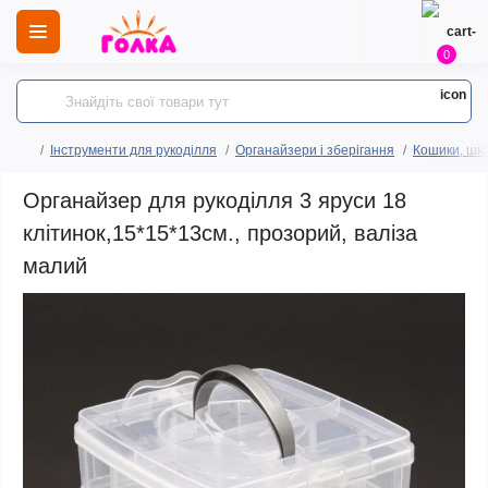
0
Інструменти для рукоділля
Органайзери і зберігання
Кошики, шка
Органайзер для рукоділля 3 яруси 18
клітинок,15*15*13см., прозорий, валіза
малий