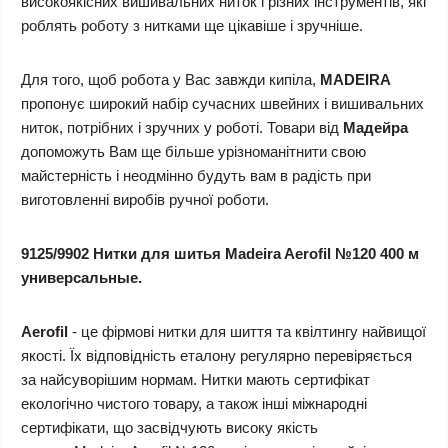
високоякісних вишивальних ниток і різних інструментів, які
роблять роботу з нитками ще цікавіше і зручніше.
Для того, щоб робота у Вас завжди кипіла,
MADEIRA
пропонує широкий набір сучасних швейних і вишивальних
ниток, потрібних і зручних у роботі. Товари від
Мадейра
допоможуть Вам ще більше урізноманітнити свою
майстерність і неодмінно будуть вам в радість при
виготовленні виробів ручної роботи.
9125/9902 Нитки для шитья Madeira Aerofil №120 400 м
универсальные.
Aerofil
- це фірмові нитки для шиття та квілтингу найвищої
якості. Їх відповідність еталону регулярно перевіряється
за найсуворішим нормам. Нитки мають сертифікат
екологічно чистого товару, а також інші міжнародні
сертифікати, що засвідчують високу якість