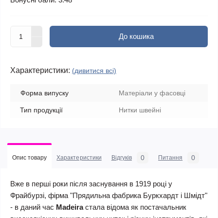
До кошика
Характеристики:
(дивитися всі)
Форма випуску
Матеріали у фасовці
Тип продукції
Нитки швейні
0
0
Опис товару
Характеристики
Відгуків
Питання
Вже в перші роки після заснування в 1919 році у
Фрайбурзі, фірма "Прядильна фабрика Буркхардт і Шмідт"
- в даний час
Madeira
стала відома як постачальник