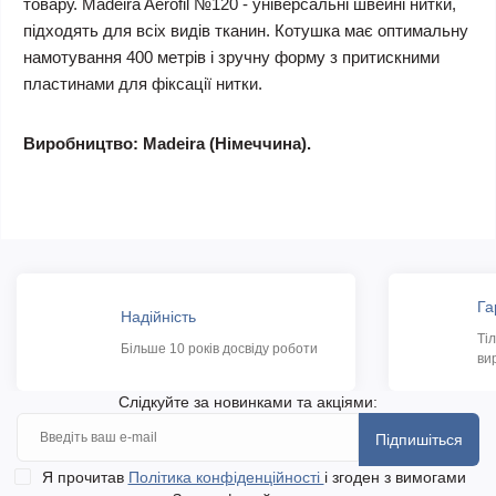
товару. Madeira Aerofil №120 - універсальні швейні нитки,
підходять для всіх видів тканин. Котушка має оптимальну
намотування 400 метрів і зручну форму з притискними
пластинами для фіксації нитки.
Виробництво: Madeira (Німеччина).
Га
Надійність
Ті
Більше 10 років досвіду роботи
ви
Слідкуйте за новинками та акціями:
Підпишіться
Я прочитав
Політика конфіденційності
і згоден з вимогами