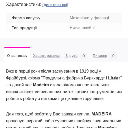
Характеристики:
(дивитися всі)
Форма випуску
Матеріали у фасовці
Тип продукції
Нитки швейні
0
0
Опис товару
Характеристики
Відгуків
Питання
Вже в перші роки після заснування в 1919 році у
Фрайбурзі, фірма "Прядильна фабрика Буркхардт і Шмідт"
- в даний час
Madeira
стала відома як постачальник
високоякісних вишивальних ниток і різних інструментів, які
роблять роботу з нитками ще цікавіше і зручніше.
Для того, щоб робота у Вас завжди кипіла,
MADEIRA
пропонує широкий набір сучасних швейних і вишивальних
ниток, потрібних і зручних у роботі. Товари від
Мадейра