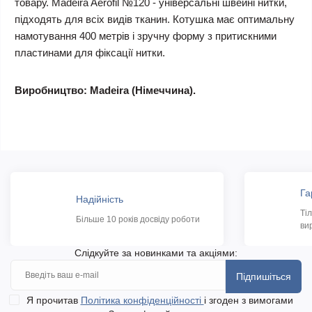
товару. Madeira Aerofil №120 - універсальні швейні нитки,
підходять для всіх видів тканин. Котушка має оптимальну
намотування 400 метрів і зручну форму з притискними
пластинами для фіксації нитки.
Виробництво: Madeira (Німеччина).
Га
Надійність
Ті
Більше 10 років досвіду роботи
ви
Слідкуйте за новинками та акціями:
Підпишіться
Я прочитав
Політика конфіденційності
і згоден з вимогами