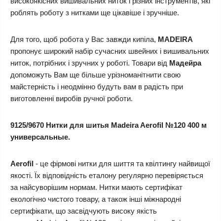
високоякісних вишивальних ниток і різних інструментів, які
роблять роботу з нитками ще цікавіше і зручніше.
Для того, щоб робота у Вас завжди кипіла,
MADEIRA
пропонує широкий набір сучасних швейних і вишивальних
ниток, потрібних і зручних у роботі. Товари від
Мадейра
допоможуть Вам ще більше урізноманітнити свою
майстерність і неодмінно будуть вам в радість при
виготовленні виробів ручної роботи.
9125/9670 Нитки для шитья Madeira Aerofil №120 400 м
универсальные.
Aerofil
- це фірмові нитки для шиття та квілтингу найвищої
якості. Їх відповідність еталону регулярно перевіряється
за найсуворішим нормам. Нитки мають сертифікат
екологічно чистого товару, а також інші міжнародні
сертифікати, що засвідчують високу якість