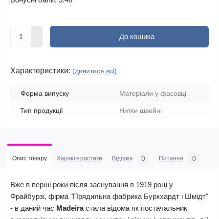
До кошика
Характеристики:
(дивитися всі)
Форма випуску
Матеріали у фасовці
Тип продукції
Нитки швейні
0
0
Опис товару
Характеристики
Відгуків
Питання
Вже в перші роки після заснування в 1919 році у
Фрайбурзі, фірма "Прядильна фабрика Буркхардт і Шмідт"
- в даний час
Madeira
стала відома як постачальник