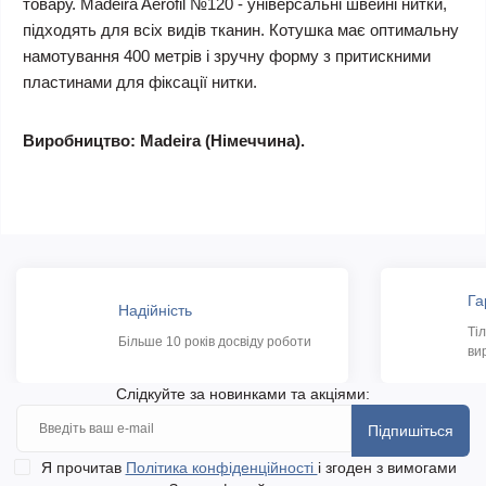
товару. Madeira Aerofil №120 - універсальні швейні нитки,
підходять для всіх видів тканин. Котушка має оптимальну
намотування 400 метрів і зручну форму з притискними
пластинами для фіксації нитки.
Виробництво: Madeira (Німеччина).
Га
Надійність
Ті
Більше 10 років досвіду роботи
ви
Слідкуйте за новинками та акціями:
Підпишіться
Я прочитав
Політика конфіденційності
і згоден з вимогами