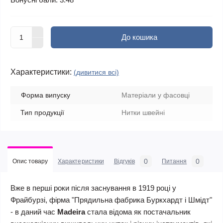
До кошика
Характеристики:
(дивитися всі)
Форма випуску
Матеріали у фасовці
Тип продукції
Нитки швейні
0
0
Опис товару
Характеристики
Відгуків
Питання
Вже в перші роки після заснування в 1919 році у
Фрайбурзі, фірма "Прядильна фабрика Буркхардт і Шмідт"
- в даний час
Madeira
стала відома як постачальник