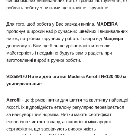
високоякісних вишивальних ниток і різних інструментів, які
роблять роботу з нитками ще цікавіше і зручніше.
Для того, щоб робота у Вас завжди кипіла,
MADEIRA
пропонує широкий набір сучасних швейних і вишивальних
ниток, потрібних і зручних у роботі. Товари від
Мадейра
допоможуть Вам ще більше урізноманітнити свою
майстерність і неодмінно будуть вам в радість при
виготовленні виробів ручної роботи.
9125/9470 Нитки для шитья Madeira Aerofil №120 400 м
универсальные.
Aerofil
- це фірмові нитки для шиття та квілтингу найвищої
якості. Їх відповідність еталону регулярно перевіряється
за найсуворішим нормам. Нитки мають сертифікат
екологічно чистого товару, а також інші міжнародні
сертифікати, що засвідчують високу якість