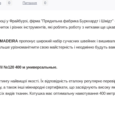
в
0
Питання
0
році у Фрайбурзі, фірма "Прядильна фабрика Буркхардт і Шмідт" 
ок і різних інструментів, які роблять роботу з нитками ще цікав
MADEIRA
пропонує широкий набір сучасних швейних і вишивальни
ьше урізноманітнити свою майстерність і неодмінно будуть вам в
fil №120 400 м универсальные.
лтингу найвищої якості. Їх відповідність еталону регулярно пере
, а також інші міжнародні сертифікати, що засвідчують високу які
всіх видів тканин. Котушка має оптимальну намотування 400 метр