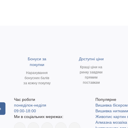
Бонуси за
Доступні ціни
покупки
Кращі ціни на
ринку завдяки
Нарахування
прямим
бонусних балів
поставкам
за кожну покупку
Час роботи
Популярне
понеділок-неділя
Вишивка бісером
я
09:00-18:00
Вишивка ниткам
Ми в соціальних мережах:
Живопис картин
Алмазна мозаїка