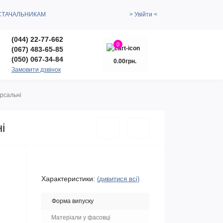
СТАЧАЛЬНИКАМ
> Увійти <
(044) 22-77-662
0
(067) 483-65-85
(050) 067-34-84
0.00грн.
Замовити дзвінок
ерсальні
і
Характеристики:
(дивитися всі)
Форма випуску
Матеріали у фасовці