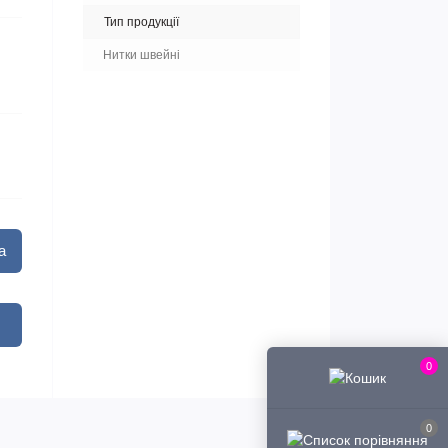
Тип продукції
Нитки швейні
а
0
0