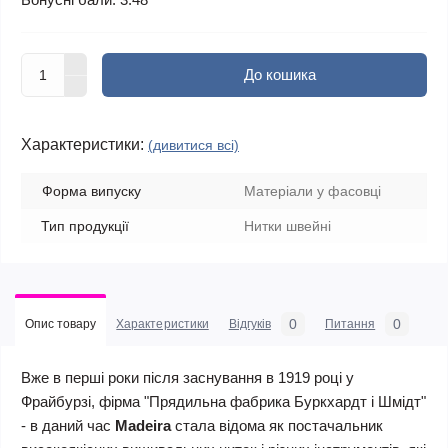
До кошика
Характеристики:
(дивитися всі)
Форма випуску
Матеріали у фасовці
Тип продукції
Нитки швейні
0
0
Опис товару
Характеристики
Відгуків
Питання
Вже в перші роки після заснування в 1919 році у
Фрайбурзі, фірма "Прядильна фабрика Буркхардт і Шмідт"
- в даний час
Madeira
стала відома як постачальник