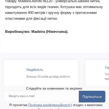
товару. Madeira Aerofil №120 - універсальні швейні нитки,
підходять для всіх видів тканин. Котушка має оптимальну
намотування 400 метрів і зручну форму з притискними
пластинами для фіксації нитки.
Виробництво: Madeira (Німеччина).
Га
Надійність
Ті
Більше 10 років досвіду роботи
ви
Слідкуйте за новинками та акціями:
Підпишіться
Я прочитав
Політика конфіденційності
і згоден з вимогами