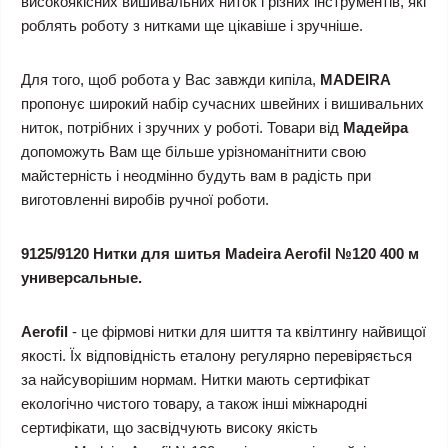
високоякісних вишивальних ниток і різних інструментів, які
роблять роботу з нитками ще цікавіше і зручніше.
Для того, щоб робота у Вас завжди кипіла,
MADEIRA
пропонує широкий набір сучасних швейних і вишивальних
ниток, потрібних і зручних у роботі. Товари від
Мадейра
допоможуть Вам ще більше урізноманітнити свою
майстерність і неодмінно будуть вам в радість при
виготовленні виробів ручної роботи.
9125/9120 Нитки для шитья Madeira Aerofil №120 400 м
универсальные.
Aerofil
- це фірмові нитки для шиття та квілтингу найвищої
якості. Їх відповідність еталону регулярно перевіряється
за найсуворішим нормам. Нитки мають сертифікат
екологічно чистого товару, а також інші міжнародні
сертифікати, що засвідчують високу якість