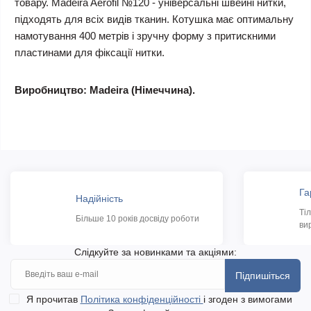
товару. Madeira Aerofil №120 - універсальні швейні нитки,
підходять для всіх видів тканин. Котушка має оптимальну
намотування 400 метрів і зручну форму з притискними
пластинами для фіксації нитки.
Виробництво: Madeira (Німеччина).
Га
Надійність
Ті
Більше 10 років досвіду роботи
ви
Слідкуйте за новинками та акціями:
Підпишіться
Я прочитав
Політика конфіденційності
і згоден з вимогами