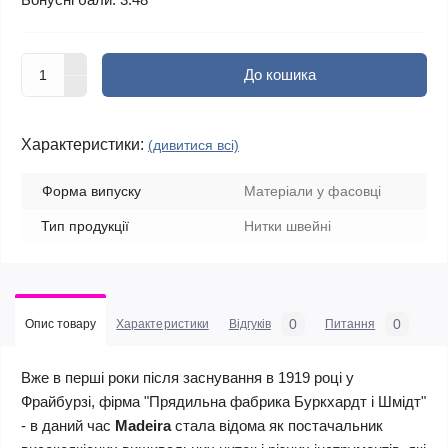
До кошика
Характеристики:
(дивитися всі)
Форма випуску
Матеріали у фасовці
Тип продукції
Нитки швейні
0
0
Опис товару
Характеристики
Відгуків
Питання
Вже в перші роки після заснування в 1919 році у
Фрайбурзі, фірма "Прядильна фабрика Буркхардт і Шмідт"
- в даний час
Madeira
стала відома як постачальник