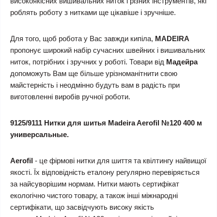
високоякісних вишивальних ниток і різних інструментів, які
роблять роботу з нитками ще цікавіше і зручніше.
Для того, щоб робота у Вас завжди кипіла,
MADEIRA
пропонує широкий набір сучасних швейних і вишивальних
ниток, потрібних і зручних у роботі. Товари від
Мадейра
допоможуть Вам ще більше урізноманітнити свою
майстерність і неодмінно будуть вам в радість при
виготовленні виробів ручної роботи.
9125/9111 Нитки для шитья Madeira Aerofil №120 400 м
универсальные.
Aerofil
- це фірмові нитки для шиття та квілтингу найвищої
якості. Їх відповідність еталону регулярно перевіряється
за найсуворішим нормам. Нитки мають сертифікат
екологічно чистого товару, а також інші міжнародні
сертифікати, що засвідчують високу якість