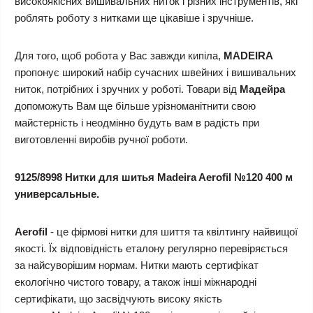
високоякісних вишивальних ниток і різних інструментів, які
роблять роботу з нитками ще цікавіше і зручніше.
Для того, щоб робота у Вас завжди кипіла,
MADEIRA
пропонує широкий набір сучасних швейних і вишивальних
ниток, потрібних і зручних у роботі. Товари від
Мадейра
допоможуть Вам ще більше урізноманітнити свою
майстерність і неодмінно будуть вам в радість при
виготовленні виробів ручної роботи.
9125/8998 Нитки для шитья Madeira Aerofil №120 400 м
универсальные.
Aerofil
- це фірмові нитки для шиття та квілтингу найвищої
якості. Їх відповідність еталону регулярно перевіряється
за найсуворішим нормам. Нитки мають сертифікат
екологічно чистого товару, а також інші міжнародні
сертифікати, що засвідчують високу якість