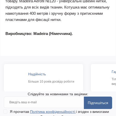
товару. Madeira Aerofil №120 - універсальні швейні нитки,
підходять для всіх видів тканин. Котушка має оптимальну
намотування 400 метрів і зручну форму з притискними
пластинами для фіксації нитки.
Виробництво: Madeira (Німеччина).
Га
Надійність
Ті
Більше 10 років досвіду роботи
ви
Слідкуйте за новинками та акціями:
Підпишіться
Я прочитав
Політика конфіденційності
і згоден з вимогами