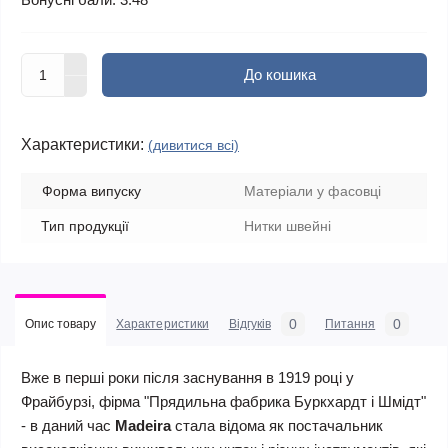
До кошика
Характеристики:
(дивитися всі)
Форма випуску
Матеріали у фасовці
Тип продукції
Нитки швейні
0
0
Опис товару
Характеристики
Відгуків
Питання
Вже в перші роки після заснування в 1919 році у
Фрайбурзі, фірма "Прядильна фабрика Буркхардт і Шмідт"
- в даний час
Madeira
стала відома як постачальник