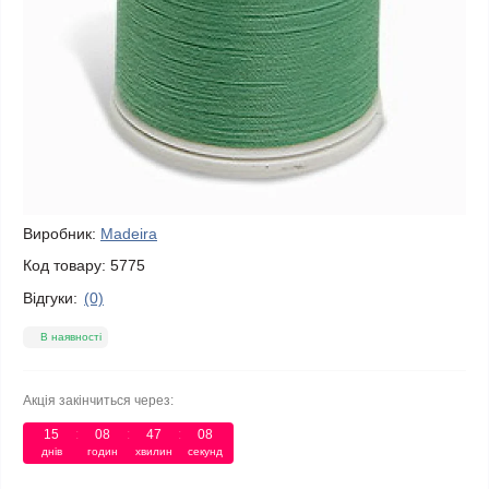
Виробник:
Madeira
Код товару:
5775
Відгуки:
(0)
В наявності
Акція закінчиться через:
15
:
08
:
47
:
08
днів
годин
хвилин
секунд