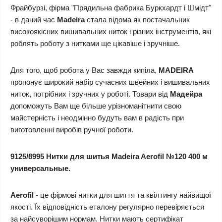
Фрайбурзі, фірма "Прядильна фабрика Буркхардт і Шмідт"
- в даний час
Madeira
стала відома як постачальник
високоякісних вишивальних ниток і різних інструментів, які
роблять роботу з нитками ще цікавіше і зручніше.
Для того, щоб робота у Вас завжди кипіла,
MADEIRA
пропонує широкий набір сучасних швейних і вишивальних
ниток, потрібних і зручних у роботі. Товари від
Мадейра
допоможуть Вам ще більше урізноманітнити свою
майстерність і неодмінно будуть вам в радість при
виготовленні виробів ручної роботи.
9125/8995 Нитки для шитья Madeira Aerofil №120 400 м
универсальные.
Aerofil
- це фірмові нитки для шиття та квілтингу найвищої
якості. Їх відповідність еталону регулярно перевіряється
за найсуворішим нормам. Нитки мають сертифікат