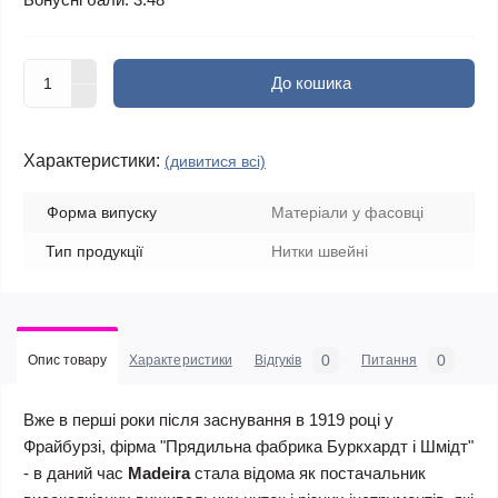
До кошика
Характеристики:
(дивитися всі)
Форма випуску
Матеріали у фасовці
Тип продукції
Нитки швейні
0
0
Опис товару
Характеристики
Відгуків
Питання
Вже в перші роки після заснування в 1919 році у
Фрайбурзі, фірма "Прядильна фабрика Буркхардт і Шмідт"
- в даний час
Madeira
стала відома як постачальник