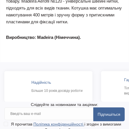
товару. Madeira Aerofil №120 - універсальні швейні нитки,
підходять для всіх видів тканин. Котушка має оптимальну
намотування 400 метрів і зручну форму з притискними
пластинами для фіксації нитки.
Виробництво: Madeira (Німеччина).
Га
Надійність
Ті
Більше 10 років досвіду роботи
ви
Слідкуйте за новинками та акціями:
Підпишіться
Я прочитав
Політика конфіденційності
і згоден з вимогами