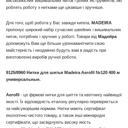
високоякісних вишивальних ниток і різних інструментів, які
роблять роботу з нитками ще цікавіше і зручніше.
Для того, щоб робота у Вас завжди кипіла,
MADEIRA
пропонує широкий набір сучасних швейних і вишивальних
ниток, потрібних і зручних у роботі. Товари від
Мадейра
допоможуть Вам ще більше урізноманітнити свою
майстерність і неодмінно будуть вам в радість при
виготовленні виробів ручної роботи.
9125/8960 Нитки для шитья Madeira Aerofil №120 400 м
универсальные.
Aerofil
- це фірмові нитки для шиття та квілтингу найвищої
якості. Їх відповідність еталону регулярно перевіряється
за найсуворішим нормам. Нитки мають сертифікат
екологічно чистого товару, а також інші міжнародні
сертифікати, що засвідчують високу якість