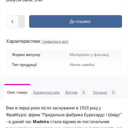
До кошика
Характеристики:
(дивитися всі)
Форма випуску
Матеріали у фасовці
Тип продукції
Нитки швейні
0
0
Опис товару
Характеристики
Відгуків
Питання
Вже в перші роки після заснування в 1919 році у
Фрайбурзі, фірма "Прядильна фабрика Буркхардт і Шмідт"
- в даний час
Madeira
стала відома як постачальник