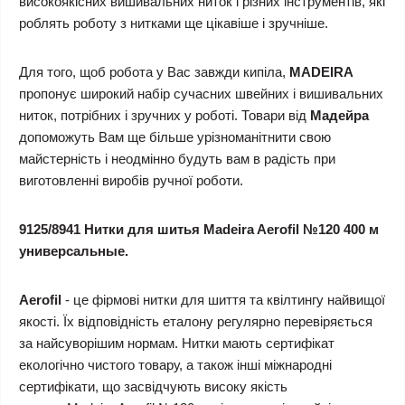
високоякісних вишивальних ниток і різних інструментів, які
роблять роботу з нитками ще цікавіше і зручніше.
Для того, щоб робота у Вас завжди кипіла,
MADEIRA
пропонує широкий набір сучасних швейних і вишивальних
ниток, потрібних і зручних у роботі. Товари від
Мадейра
допоможуть Вам ще більше урізноманітнити свою
майстерність і неодмінно будуть вам в радість при
виготовленні виробів ручної роботи.
9125/8941 Нитки для шитья Madeira Aerofil №120 400 м
универсальные.
Aerofil
- це фірмові нитки для шиття та квілтингу найвищої
якості. Їх відповідність еталону регулярно перевіряється
за найсуворішим нормам. Нитки мають сертифікат
екологічно чистого товару, а також інші міжнародні
сертифікати, що засвідчують високу якість