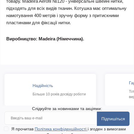
товару. Madeira Aerofil №120 - універсальні швейні нитки,
підходять для всіх видів тканин. Котушка має оптимальну
намотування 400 метрів і зручну форму з притискними
пластинами для фіксації нитки.
Виробництво: Madeira (Німеччина).
Га
Надійність
Ті
Більше 10 років досвіду роботи
ви
Слідкуйте за новинками та акціями:
Підпишіться
Я прочитав
Політика конфіденційності
і згоден з вимогами