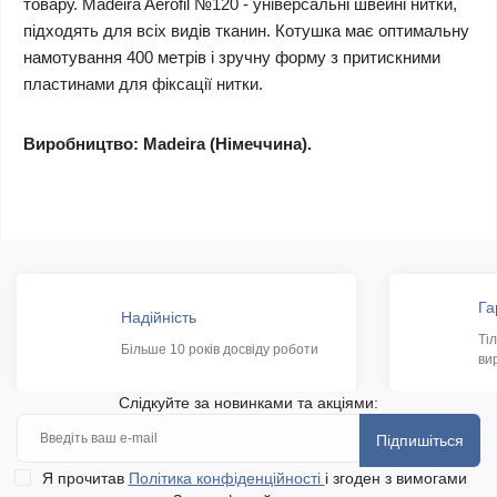
товару. Madeira Aerofil №120 - універсальні швейні нитки,
підходять для всіх видів тканин. Котушка має оптимальну
намотування 400 метрів і зручну форму з притискними
пластинами для фіксації нитки.
Виробництво: Madeira (Німеччина).
Га
Надійність
Ті
Більше 10 років досвіду роботи
ви
Слідкуйте за новинками та акціями:
Підпишіться
Я прочитав
Політика конфіденційності
і згоден з вимогами