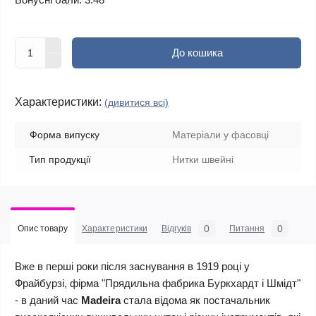
До кошика
Характеристики:
(дивитися всі)
Форма випуску
Матеріали у фасовці
Тип продукції
Нитки швейні
0
0
Опис товару
Характеристики
Відгуків
Питання
Вже в перші роки після заснування в 1919 році у
Фрайбурзі, фірма "Прядильна фабрика Буркхардт і Шмідт"
- в даний час
Madeira
стала відома як постачальник