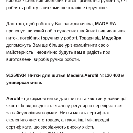
високоякісних вишивальних ниток і різних інструментів, які
роблять роботу з нитками ще цікавіше і зручніше.
Для того, щоб робота у Вас завжди кипіла,
MADEIRA
пропонує широкий набір сучасних швейних і вишивальних
ниток, потрібних і зручних у роботі. Товари від
Мадейра
допоможуть Вам ще більше урізноманітнити свою
майстерність і неодмінно будуть вам в радість при
виготовленні виробів ручної роботи.
9125/8934 Нитки для шитья Madeira Aerofil №120 400 м
универсальные.
Aerofil
- це фірмові нитки для шиття та квілтингу найвищої
якості. Їх відповідність еталону регулярно перевіряється
за найсуворішим нормам. Нитки мають сертифікат
екологічно чистого товару, а також інші міжнародні
сертифікати, що засвідчують високу якість