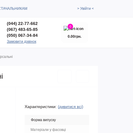
СТАЧАЛЬНИКАМ
> Увійти <
(044) 22-77-662
0
(067) 483-65-85
(050) 067-34-84
0.00грн.
Замовити дзвінок
ерсальні
і
Характеристики:
(дивитися всі)
Форма випуску
Матеріали у фасовці