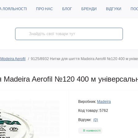
А ЛОЯЛЬНОСТІ
ПРО НАС
БЛОГ
БРЕНДИ
ВІДГУКИ
ПО
Modeira Aerofil
9125/8932 Нитки для шиття Madeira Aerofil №120 400 м унів
 Madeira Aerofil №120 400 м універсальн
Виробник:
Madeira
Код товару:
5762
Відгуки:
(0)
В наявності