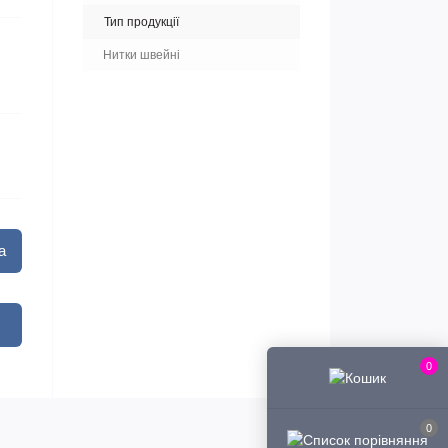
Тип продукції
Нитки швейні
а
0
0