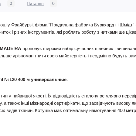
в
0
Питання
0
році у Фрайбурзі, фірма "Прядильна фабрика Буркхардт і Шмідт" 
ок і різних інструментів, які роблять роботу з нитками ще цікав
MADEIRA
пропонує широкий набір сучасних швейних і вишивальни
ьше урізноманітнити свою майстерність і неодмінно будуть вам в
fil №120 400 м универсальные.
лтингу найвищої якості. Їх відповідність еталону регулярно пере
, а також інші міжнародні сертифікати, що засвідчують високу які
всіх видів тканин. Котушка має оптимальну намотування 400 метр