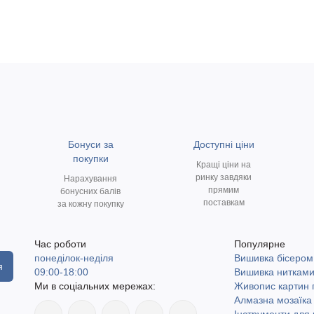
Бонуси за
Доступні ціни
покупки
Кращі ціни на
ринку завдяки
Нарахування
прямим
бонусних балів
поставкам
за кожну покупку
Час роботи
Популярне
понеділок-неділя
Вишивка бісером
я
09:00-18:00
Вишивка ниткам
Ми в соціальних мережах:
Живопис картин
Алмазна мозаїка