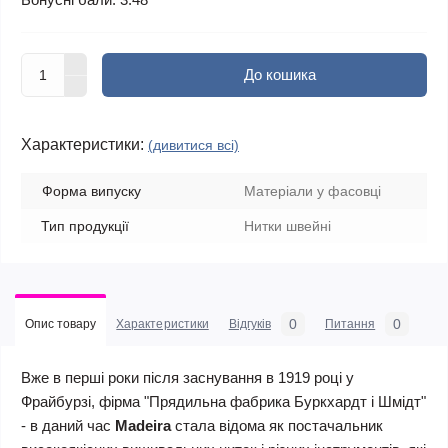
До кошика
Характеристики:
(дивитися всі)
Форма випуску
Матеріали у фасовці
Тип продукції
Нитки швейні
0
0
Опис товару
Характеристики
Відгуків
Питання
Вже в перші роки після заснування в 1919 році у
Фрайбурзі, фірма "Прядильна фабрика Буркхардт і Шмідт"
- в даний час
Madeira
стала відома як постачальник