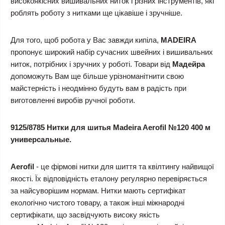
високоякісних вишивальних ниток і різних інструментів, які
роблять роботу з нитками ще цікавіше і зручніше.
Для того, щоб робота у Вас завжди кипіла,
MADEIRA
пропонує широкий набір сучасних швейних і вишивальних
ниток, потрібних і зручних у роботі. Товари від
Мадейра
допоможуть Вам ще більше урізноманітнити свою
майстерність і неодмінно будуть вам в радість при
виготовленні виробів ручної роботи.
9125/8785 Нитки для шитья Madeira Aerofil №120 400 м
универсальные.
Aerofil
- це фірмові нитки для шиття та квілтингу найвищої
якості. Їх відповідність еталону регулярно перевіряється
за найсуворішим нормам. Нитки мають сертифікат
екологічно чистого товару, а також інші міжнародні
сертифікати, що засвідчують високу якість