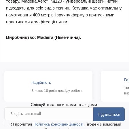
товару. Madeira Aerofil №120 - універсальні швейні нитки,
підходять для всіх видів тканин. Котушка має оптимальну
намотування 400 метрів і зручну форму з притискними
пластинами для фіксації нитки.
Виробництво: Madeira (Німеччина).
Га
Надійність
Ті
Більше 10 років досвіду роботи
ви
Слідкуйте за новинками та акціями:
Підпишіться
Я прочитав
Політика конфіденційності
і згоден з вимогами