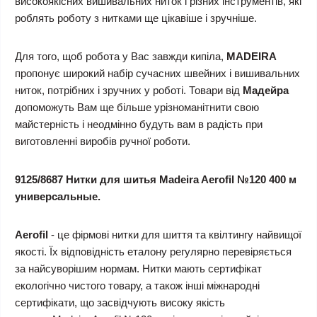
високоякісних вишивальних ниток і різних інструментів, які
роблять роботу з нитками ще цікавіше і зручніше.
Для того, щоб робота у Вас завжди кипіла,
MADEIRA
пропонує широкий набір сучасних швейних і вишивальних
ниток, потрібних і зручних у роботі. Товари від
Мадейра
допоможуть Вам ще більше урізноманітнити свою
майстерність і неодмінно будуть вам в радість при
виготовленні виробів ручної роботи.
9125/8687 Нитки для шитья Madeira Aerofil №120 400 м
универсальные.
Aerofil
- це фірмові нитки для шиття та квілтингу найвищої
якості. Їх відповідність еталону регулярно перевіряється
за найсуворішим нормам. Нитки мають сертифікат
екологічно чистого товару, а також інші міжнародні
сертифікати, що засвідчують високу якість