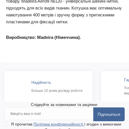
товару. Madeira Aerofil №120 - універсальні швейні нитки,
підходять для всіх видів тканин. Котушка має оптимальну
намотування 400 метрів і зручну форму з притискними
пластинами для фіксації нитки.
Виробництво: Madeira (Німеччина).
Га
Надійність
Ті
Більше 10 років досвіду роботи
ви
Слідкуйте за новинками та акціями:
Підпишіться
Я прочитав
Політика конфіденційності
і згоден з вимогами