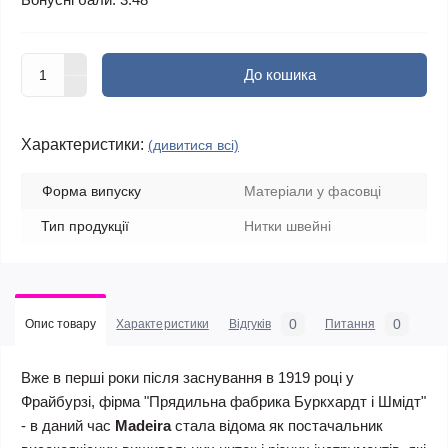
До кошика
Характеристики:
(дивитися всі)
Форма випуску
Матеріали у фасовці
Тип продукції
Нитки швейні
0
0
Опис товару
Характеристики
Відгуків
Питання
Вже в перші роки після заснування в 1919 році у
Фрайбурзі, фірма "Прядильна фабрика Буркхардт і Шмідт"
- в даний час
Madeira
стала відома як постачальник