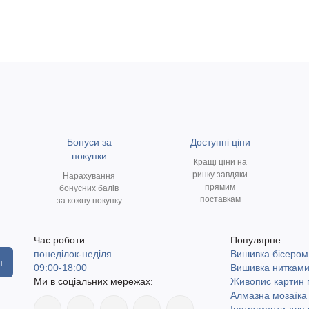
Бонуси за
Доступні ціни
покупки
Кращі ціни на
ринку завдяки
Нарахування
прямим
бонусних балів
поставкам
за кожну покупку
Час роботи
Популярне
понеділок-неділя
Вишивка бісером
я
09:00-18:00
Вишивка ниткам
Ми в соціальних мережах:
Живопис картин
Алмазна мозаїка