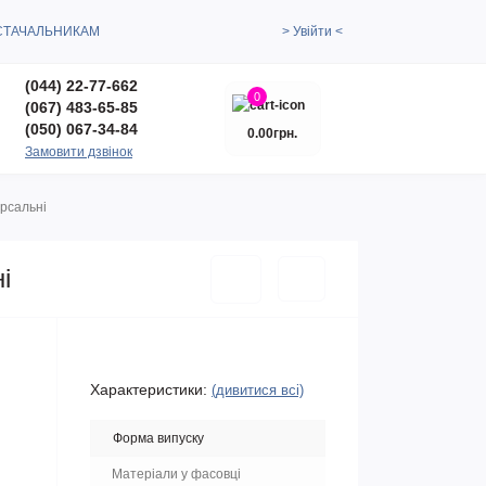
СТАЧАЛЬНИКАМ
> Увійти <
(044) 22-77-662
0
(067) 483-65-85
(050) 067-34-84
0.00грн.
Замовити дзвінок
ерсальні
і
Характеристики:
(дивитися всі)
Форма випуску
Матеріали у фасовці