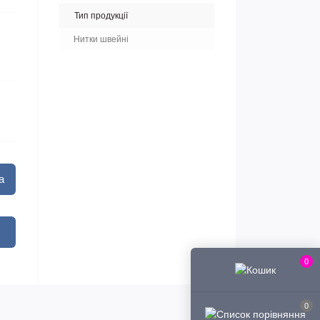
Тип продукції
Нитки швейні
а
0
0