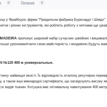
в
0
Питання
0
році у Фрайбурзі, фірма "Прядильна фабрика Буркхардт і Шмідт" 
ок і різних інструментів, які роблять роботу з нитками ще цікав
MADEIRA
пропонує широкий набір сучасних швейних і вишивальни
ьше урізноманітнити свою майстерність і неодмінно будуть вам в
fil №120 400 м универсальные.
лтингу найвищої якості. Їх відповідність еталону регулярно пере
, а також інші міжнародні сертифікати, що засвідчують високу які
всіх видів тканин. Котушка має оптимальну намотування 400 метр