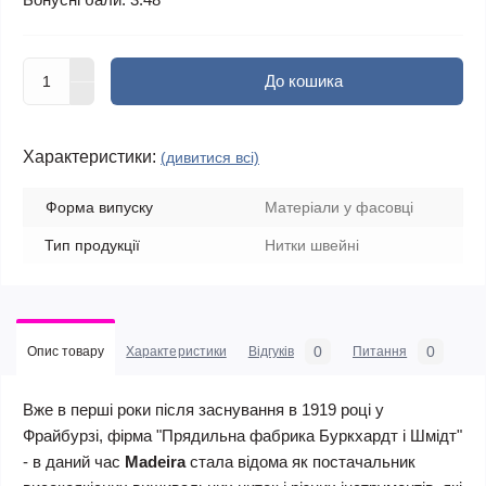
До кошика
Характеристики:
(дивитися всі)
Форма випуску
Матеріали у фасовці
Тип продукції
Нитки швейні
0
0
Опис товару
Характеристики
Відгуків
Питання
Вже в перші роки після заснування в 1919 році у
Фрайбурзі, фірма "Прядильна фабрика Буркхардт і Шмідт"
- в даний час
Madeira
стала відома як постачальник