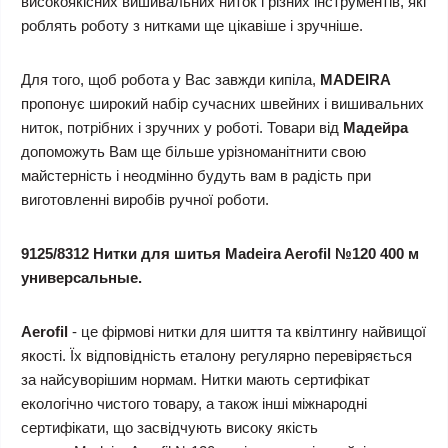
високоякісних вишивальних ниток і різних інструментів, які
роблять роботу з нитками ще цікавіше і зручніше.
Для того, щоб робота у Вас завжди кипіла,
MADEIRA
пропонує широкий набір сучасних швейних і вишивальних
ниток, потрібних і зручних у роботі. Товари від
Мадейра
допоможуть Вам ще більше урізноманітнити свою
майстерність і неодмінно будуть вам в радість при
виготовленні виробів ручної роботи.
9125/8312 Нитки для шитья Madeira Aerofil №120 400 м
универсальные.
Aerofil
- це фірмові нитки для шиття та квілтингу найвищої
якості. Їх відповідність еталону регулярно перевіряється
за найсуворішим нормам. Нитки мають сертифікат
екологічно чистого товару, а також інші міжнародні
сертифікати, що засвідчують високу якість