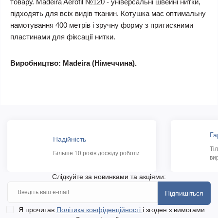
товару. Madeira Aerofil №120 - універсальні швейні нитки,
підходять для всіх видів тканин. Котушка має оптимальну
намотування 400 метрів і зручну форму з притискними
пластинами для фіксації нитки.
Виробництво: Madeira (Німеччина).
Га
Надійність
Ті
Більше 10 років досвіду роботи
ви
Слідкуйте за новинками та акціями:
Підпишіться
Я прочитав
Політика конфіденційності
і згоден з вимогами