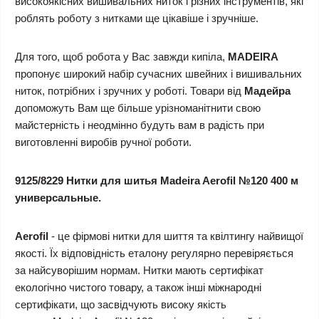
високоякісних вишивальних ниток і різних інструментів, які
роблять роботу з нитками ще цікавіше і зручніше.
Для того, щоб робота у Вас завжди кипіла,
MADEIRA
пропонує широкий набір сучасних швейних і вишивальних
ниток, потрібних і зручних у роботі. Товари від
Мадейра
допоможуть Вам ще більше урізноманітнити свою
майстерність і неодмінно будуть вам в радість при
виготовленні виробів ручної роботи.
9125/8229 Нитки для шитья Madeira Aerofil №120 400 м
универсальные.
Aerofil
- це фірмові нитки для шиття та квілтингу найвищої
якості. Їх відповідність еталону регулярно перевіряється
за найсуворішим нормам. Нитки мають сертифікат
екологічно чистого товару, а також інші міжнародні
сертифікати, що засвідчують високу якість