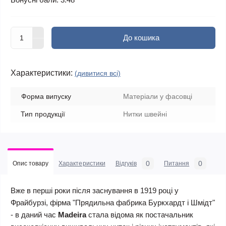
До кошика
Характеристики:
(дивитися всі)
Форма випуску
Матеріали у фасовці
Тип продукції
Нитки швейні
0
0
Опис товару
Характеристики
Відгуків
Питання
Вже в перші роки після заснування в 1919 році у
Фрайбурзі, фірма "Прядильна фабрика Буркхардт і Шмідт"
- в даний час
Madeira
стала відома як постачальник