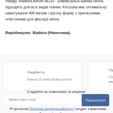
товару. Madeira Aerofil №120 - універсальні швейні нитки,
підходять для всіх видів тканин. Котушка має оптимальну
намотування 400 метрів і зручну форму з притискними
пластинами для фіксації нитки.
Виробництво: Madeira (Німеччина).
Га
Надійність
Ті
Більше 10 років досвіду роботи
ви
Слідкуйте за новинками та акціями:
Підпишіться
Я прочитав
Політика конфіденційності
і згоден з вимогами