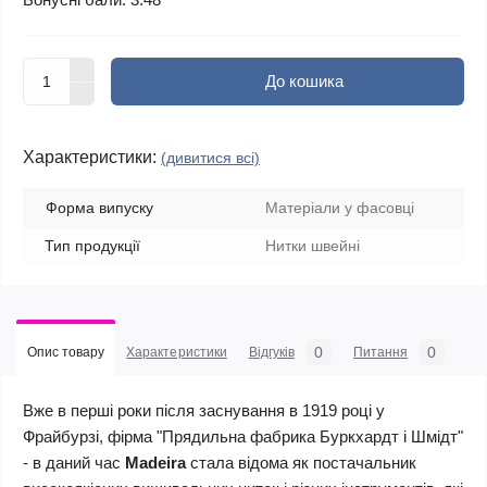
До кошика
Характеристики:
(дивитися всі)
Форма випуску
Матеріали у фасовці
Тип продукції
Нитки швейні
0
0
Опис товару
Характеристики
Відгуків
Питання
Вже в перші роки після заснування в 1919 році у
Фрайбурзі, фірма "Прядильна фабрика Буркхардт і Шмідт"
- в даний час
Madeira
стала відома як постачальник