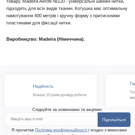
товару. Madeira Aerofil №120 - універсальні швейні нитки,
підходять для всіх видів тканин. Котушка має оптимальну
намотування 400 метрів і зручну форму з притискними
пластинами для фіксації нитки.
Виробництво: Madeira (Німеччина).
Га
Надійність
Ті
Більше 10 років досвіду роботи
ви
Слідкуйте за новинками та акціями:
Підпишіться
Я прочитав
Політика конфіденційності
і згоден з вимогами