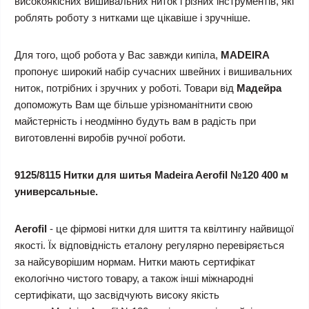
високоякісних вишивальних ниток і різних інструментів, які
роблять роботу з нитками ще цікавіше і зручніше.
Для того, щоб робота у Вас завжди кипіла,
MADEIRA
пропонує широкий набір сучасних швейних і вишивальних
ниток, потрібних і зручних у роботі. Товари від
Мадейра
допоможуть Вам ще більше урізноманітнити свою
майстерність і неодмінно будуть вам в радість при
виготовленні виробів ручної роботи.
9125/8115 Нитки для шитья Madeira Aerofil №120 400 м
универсальные.
Aerofil
- це фірмові нитки для шиття та квілтингу найвищої
якості. Їх відповідність еталону регулярно перевіряється
за найсуворішим нормам. Нитки мають сертифікат
екологічно чистого товару, а також інші міжнародні
сертифікати, що засвідчують високу якість