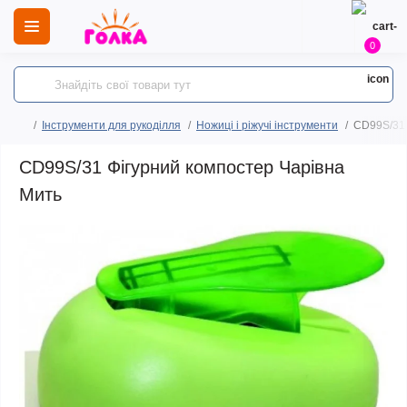
0
Інструменти для рукоділля
Ножиці і ріжучі інструменти
CD99S/31 
CD99S/31 Фігурний компостер Чарівна
Мить