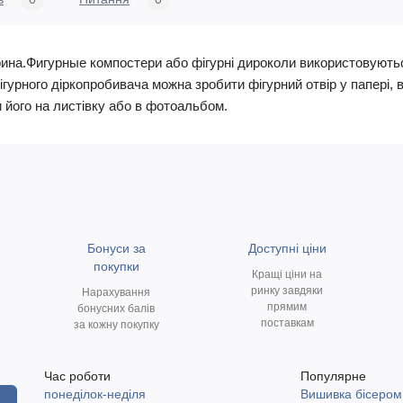
рина.Фигурные компостери або фігурні дироколи використовуютьс
фігурного діркопробивача можна зробити фігурний отвір у папері,
 його на листівку або в фотоальбом.
Бонуси за
Доступні ціни
покупки
Кращі ціни на
ринку завдяки
Нарахування
прямим
бонусних балів
поставкам
за кожну покупку
Час роботи
Популярне
понеділок-неділя
Вишивка бісером