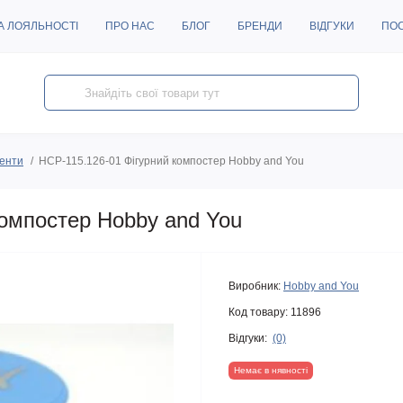
А ЛОЯЛЬНОСТІ
ПРО НАС
БЛОГ
БРЕНДИ
ВІДГУКИ
ПО
менти
HCP-115.126-01 Фігурний компостер Hobby and You
компостер Hobby and You
Виробник:
Hobby and You
Код товару:
11896
Відгуки:
(0)
Немає в нявності