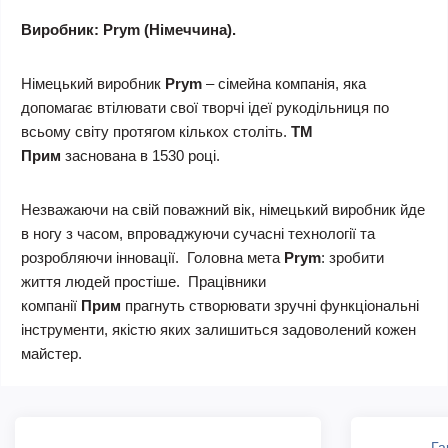
Виробник: Prym (Німеччина).
Німецький виробник
Prym
– сімейна компанія, яка
допомагає втілювати свої творчі ідеї рукодільниця по
всьому світу протягом кількох століть.
ТМ
Прим
заснована в 1530 році.
Незважаючи на свій поважний вік, німецький виробник йде
в ногу з часом, впроваджуючи сучасні технології та
розробляючи інновації. Головна мета
Prym
: зробити
життя людей простіше. Працівники
компанії
Прим
прагнуть створювати зручні функціональні
інструменти, якістю яких залишиться задоволений кожен
майстер.
Га