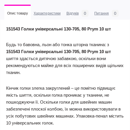
0
0
Опис товару
Характеристики
Відгуків
Питання
151543 Голки універсальні 130-705, 80 Prym 10 шт
Будь то бавовна, льон або тонка шторна тканина: з
151543 Голки універсальні 130-705, 80 Prym 10 шт
шиття здасться дитячою забавкою, оскільки вони
рекомендуються майже для всіх поширених видів щільних
тканин.
Кінчик голки злегка закруглений – це помітно підвищує
якість шиття, оскільки голка проникає у тканини, не
пошкоджуючи її. Оскільки голки для швейних машин
забезпечені плоскої колбою, їх можна використовувати в
усіх побутових швейних машинах. Упаковка-пенал містить
10 універсальних голок.