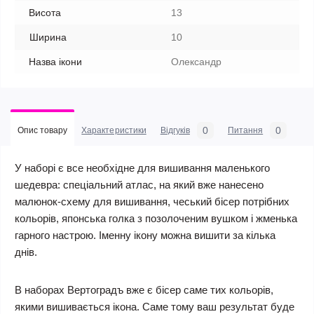
Висота
13
Ширина
10
Назва ікони
Олександр
0
0
Опис товару
Характеристики
Відгуків
Питання
У наборі є все необхідне для вишивання маленького
шедевра: спеціальний атлас, на який вже нанесено
малюнок-схему для вишивання, чеський бісер потрібних
кольорів, японська голка з позолоченим вушком і жменька
гарного настрою. Іменну ікону можна вишити за кілька
днів.
В наборах Вертоградъ вже є бісер саме тих кольорів,
якими вишивається ікона. Саме тому ваш результат буде