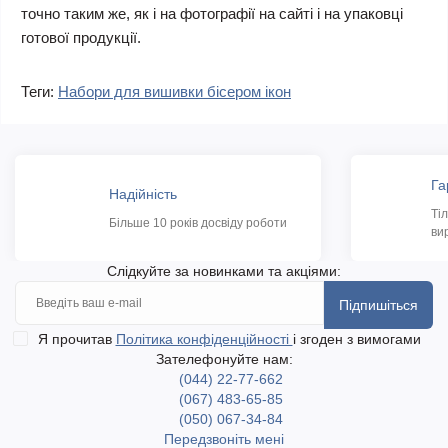
точно таким же, як і на фотографії на сайті і на упаковці
готової продукції.
Теги:
Набори для вишивки бісером ікон
Га
Надійність
Ті
Більше 10 років досвіду роботи
ви
Слідкуйте за новинками та акціями:
Підпишіться
Я прочитав
Політика конфіденційності
і згоден з вимогами
Зателефонуйте нам:
(044) 22-77-662
(067) 483-65-85
(050) 067-34-84
Передзвоніть мені