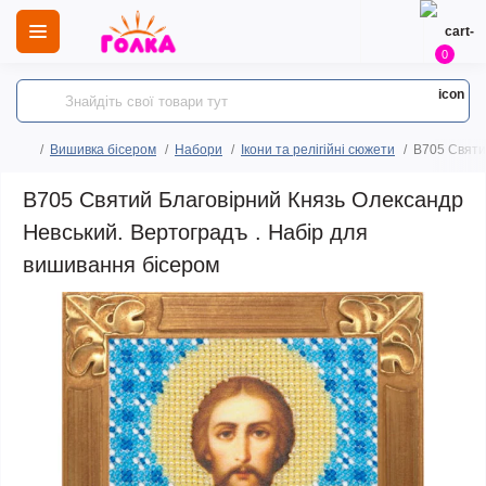
0
Вишивка бісером
Набори
Ікони та релігійні сюжети
B705 Святи
B705 Святий Благовірний Князь Олександр
Невський. Вертоградъ . Набір для
вишивання бісером