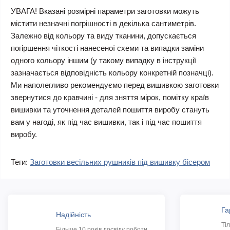
УВАГА! Вказані розмірні параметри заготовки можуть
містити незначні погрішності в декілька сантиметрів.
Залежно від кольору та виду тканини, допускається
погіршення чіткості нанесеної схеми та випадки заміни
одного кольору іншим (у такому випадку в інструкції
зазначається відповідність кольору конкретній позначці).
Ми наполегливо рекомендуємо перед вишивкою заготовки
звернутися до кравчині - для зняття мірок, помітку країв
вишивки та уточнення деталей пошиття виробу стануть
вам у нагоді, як під час вишивки, так і під час пошиття
виробу.
Теги:
Заготовки весільних рушників під вишивку бісером
Га
Надійність
Ті
Більше 10 років досвіду роботи