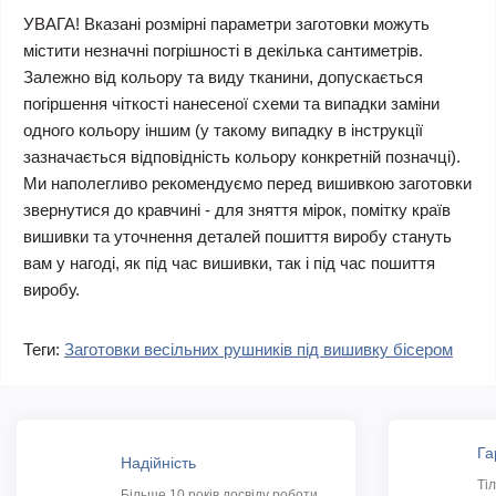
УВАГА! Вказані розмірні параметри заготовки можуть
містити незначні погрішності в декілька сантиметрів.
Залежно від кольору та виду тканини, допускається
погіршення чіткості нанесеної схеми та випадки заміни
одного кольору іншим (у такому випадку в інструкції
зазначається відповідність кольору конкретній позначці).
Ми наполегливо рекомендуємо перед вишивкою заготовки
звернутися до кравчині - для зняття мірок, помітку країв
вишивки та уточнення деталей пошиття виробу стануть
вам у нагоді, як під час вишивки, так і під час пошиття
виробу.
Теги:
Заготовки весільних рушників під вишивку бісером
Га
Надійність
Ті
Більше 10 років досвіду роботи