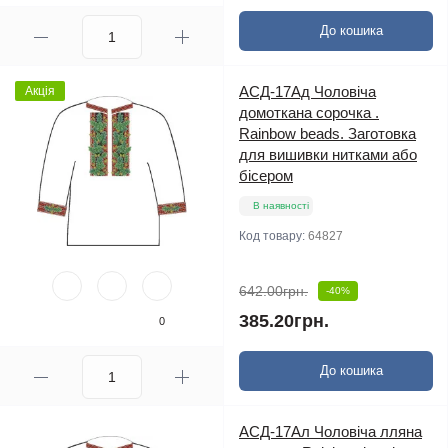
До кошика
АСД-17Ад Чоловіча
Акція
домоткана сорочка .
Rainbow beads. Заготовка
для вишивки нитками або
бісером
В наявності
Код товару:
64827
642.00грн.
-40%
385.20грн.
0
До кошика
АСД-17Ал Чоловіча лляна