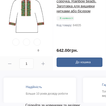
сорочка. Rainbow beads.
Заготовка для вишивки
нитками або бісером
В наявності
Код товару:
64835
642.00грн.
0
До кошика
Га
Надійність
Ті
Більше 10 років досвіду роботи
ви
Слідкуйте за новинками та акціями: