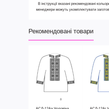
В інструкції вказані рекомендовані кольори
менеджери можуть укомплектувати заготов
Рекомендовані товари
0
АСД-12Аа Чоловіча
АСД-12Аг Ч