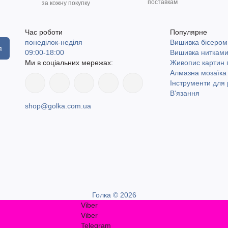
поставкам
за кожну покупку
Час роботи
Популярне
понеділок-неділя
Вишивка бісером
я
09:00-18:00
Вишивка ниткам
Ми в соціальних мережах:
Живопис картин
Алмазна мозаїка
Інструменти для 
В'язання
shop@golka.com.ua
Голка © 2026
Viber
Viber
Telegram