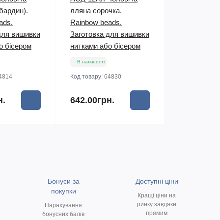
бардин).
лляна сорочка.
ads.
Rainbow beads.
для вишивки
Заготовка для вишивки
о бісером
нитками або бісером
В наявності
4814
Код товару:
64830
н.
642.00грн.
Бонуси за
Доступні ціни
покупки
Кращі ціни на
ринку завдяки
Нарахування
прямим
бонусних балів