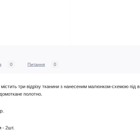
в
0
Питання
0
містить три відрізу тканини з нанесеним малюнком-схемою під в
- домоткане полотно.
р.
 - 2шт.