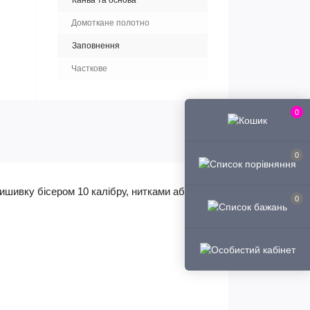
Канва та основа
Домоткане полотно
Заповнення
Часткове
0
0
ишивку бісером 10 калібру, нитками або в
0