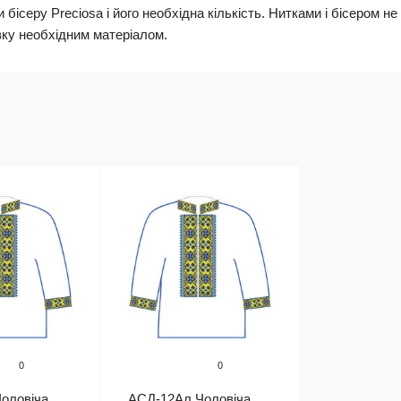
 бісеру Preciosa і його необхідна кількість. Нитками і бісером 
ку необхідним матеріалом.
0
0
оловіча
АСД-12Ал Чоловіча