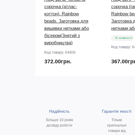
сорочка (атлас-
сорочка (га
коттон). Rainbow
Rainbow be
beads. Заготовка для
Заготовка 
вишивки нитками або
нитками аб
бісером(Знятий з
В наявності
виробництва)
Код товару:
6
Код товару:
64806
372.00грн.
367.00гр
Надійність
Гарантія якості
Більше 10 років
Тільки
досвіду роботи
оригінальні
товари від