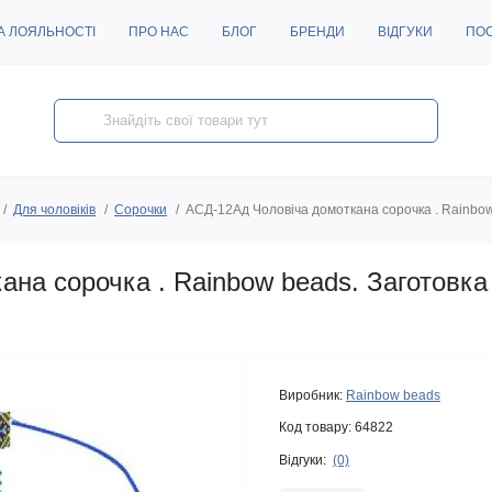
А ЛОЯЛЬНОСТІ
ПРО НАС
БЛОГ
БРЕНДИ
ВІДГУКИ
ПО
Для чоловіків
Сорочки
АСД-12Ад Чоловіча домоткана сорочка . Rainbow
ана сорочка . Rainbow beads. Заготовк
Виробник:
Rainbow beads
Код товару:
64822
Відгуки:
(0)