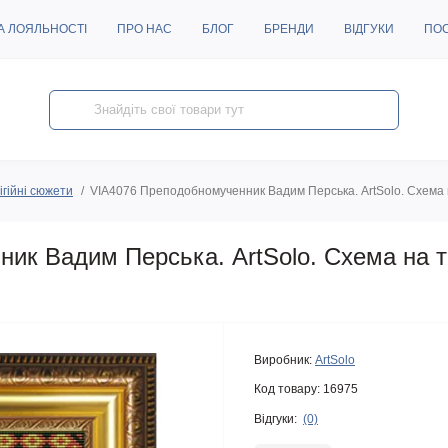
А ЛОЯЛЬНОСТІ
ПРО НАС
БЛОГ
БРЕНДИ
ВІДГУКИ
ПО
ігійні сюжети
VIA4076 Преподобномученник Вадим Перська. ArtSolo. Схема 
ик Вадим Перська. ArtSolo. Схема на т
Виробник:
ArtSolo
Код товару:
16975
Відгуки:
(0)