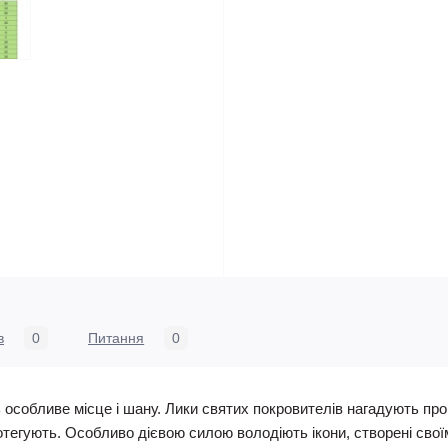
в
0
Питання
0
ь особливе місце і шану. Лики святих покровителів нагадують пр
тегують. Особливо дієвою силою володіють ікони, створені свої