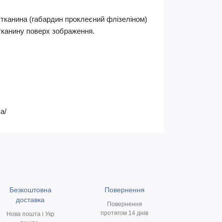
 тканина (габардин проклеєний флізеліном)
тканину поверх зображення.
a/
Безкоштовна
Повернення
доставка
Повернення
протягом 14 днів
Нова пошта і Укр