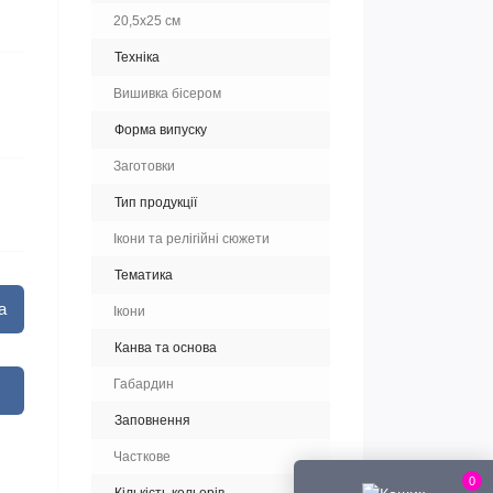
20,5х25 см
Техніка
Вишивка бісером
Форма випуску
Заготовки
Тип продукції
Ікони та релігійні сюжети
Тематика
а
Ікони
Канва та основа
Габардин
Заповнення
Часткове
0