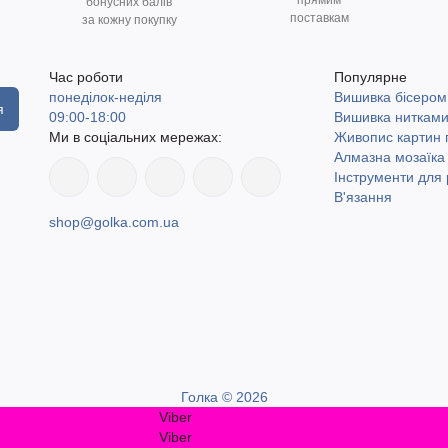
прямим
бонусних балів
поставкам
за кожну покупку
Час роботи
Популярне
понеділок-неділя
Вишивка бісером
я
09:00-18:00
Вишивка ниткам
Ми в соціальних мережах:
Живопис картин
Алмазна мозаїка
Інструменти для 
В'язання
shop@golka.com.ua
Голка © 2026
Viber
Viber