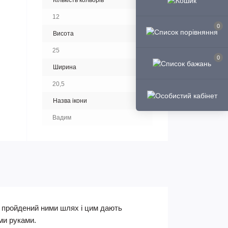
Кількість кольорів
12
0
Висота
25
0
Ширина
20,5
Назва ікони
Вадим
о пройдений ними шлях і цим дають
ми руками.