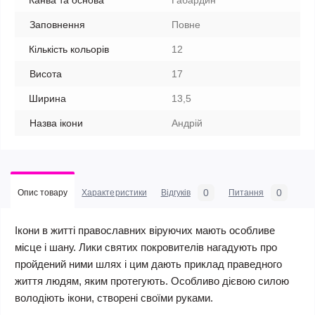
Канва та основа
Габардин
Заповнення
Повне
Кількість кольорів
12
Висота
17
Ширина
13,5
Назва ікони
Андрій
0
0
Опис товару
Характеристики
Відгуків
Питання
Ікони в житті православних віруючих мають особливе
місце і шану. Лики святих покровителів нагадують про
пройдений ними шлях і цим дають приклад праведного
життя людям, яким протегують. Особливо дієвою силою
володіють ікони, створені своїми руками.