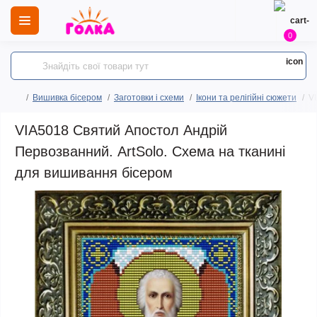
0
Вишивка бісером
Заготовки і схеми
Ікони та релігійні сюжети
V
VIA5018 Святий Апостол Андрій
Первозванний. ArtSolo. Схема на тканині
для вишивання бісером