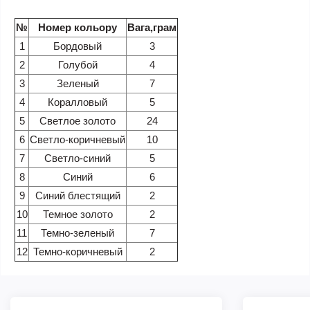
№
Номер кольору
Вага,грам
1
Бордовый
3
2
Голубой
4
3
Зеленый
7
4
Коралловый
5
5
Светлое золото
24
6
Светло-коричневый
10
7
Светло-синий
5
8
Синий
6
9
Синий блестящий
2
10
Темное золото
2
11
Темно-зеленый
7
12
Темно-коричневый
2