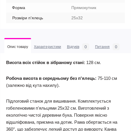
Форма
Прямокутник
Розміри п'ялець
25х32
0
0
Опис товару
Характеристики
Відгуків
Питання
Висота всіх стійок в зібраному стані:
128 см.
Робоча висота в середньому без п'ялець:
75-110 см
(залежно від кута нахилу).
Підлоговий станок для вишивання. Комплектується
гобеленовими п'яльцями 25х32 см. Виготовлений з
екологічно чистої деревини бука. Поверхня якісно
відшліфована, приємна на дотик. Рама обертається на
360°, що забезпечує легкий доступ до вивороту. Канва