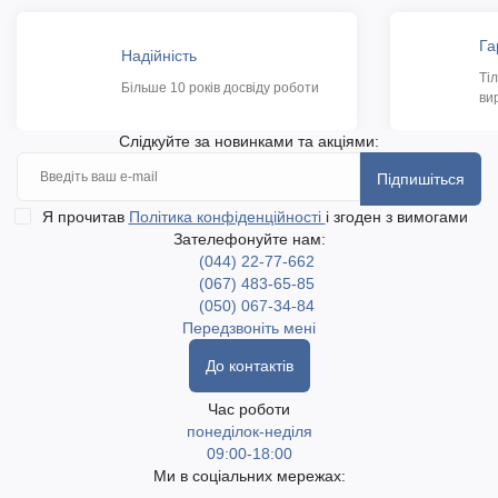
Га
Надійність
Ті
Більше 10 років досвіду роботи
ви
Слідкуйте за новинками та акціями:
Підпишіться
Я прочитав
Політика конфіденційності
і згоден з вимогами
Зателефонуйте нам:
(044) 22-77-662
(067) 483-65-85
(050) 067-34-84
Передзвоніть мені
До контактів
Час роботи
понеділок-неділя
09:00-18:00
Ми в соціальних мережах: