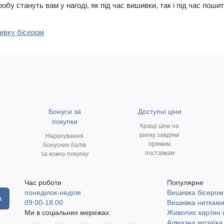
у стануть вам у нагоді, як під час вишивки, так і під час пошит
шивку бісером
Бонуси за
Доступні ціни
покупки
Кращі ціни на
ринку завдяки
Нарахування
прямим
бонусних балів
поставкам
за кожну покупку
Час роботи
Популярне
понеділок-неділя
Вишивка бісером
я
09:00-18:00
Вишивка ниткам
Ми в соціальних мережах:
Живопис картин
Алмазна мозаїка