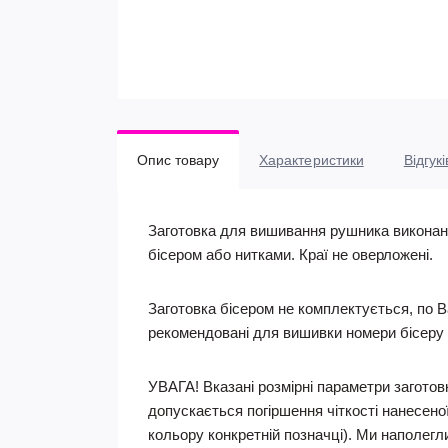
Опис товару
Характеристики
Відгукі
Заготовка для вишивання рушника виконана
бісером або нитками. Краї не оверложені.
Заготовка бісером не комплектується, по В
рекомендовані для вишивки номери бісеру 
УВАГА! Вказані розмірні параметри заготовк
допускається погіршення чіткості нанесеної
кольору конкретній позначці). Ми наполегл