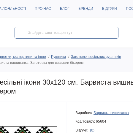
А ЛОЯЛЬНОСТІ
ПРО НАС
БЛОГ
БРЕНДИ
ВІДГУКИ
ПО
рветки, скатертини та інше
Рушники
Заготовки весільних рушників
рвиста вишиванка. Заготовка для вишивки бісером
сільні ікони 30х120 см. Барвиста виши
сером
Виробник:
Барвиста вишиванка
Код товару:
65604
Відгуки:
(0)