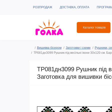
РОЗПРОДАЖ
ДОСТАВКА, ОПЛАТА
ПРОГРАМ
Каталог товарів
Вишивка бісером
Заготовки і схеми
Рушники, се
ТР081дн3099 Рушник під весільні ікони 30х120 см. Ба
ТР081дн3099 Рушник під ве
Заготовка для вишивки бі