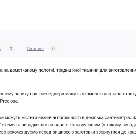
в
0
Питання
0
 на домотканому полотні, традиційної тканини для виготовленн
ашому запиту наші менеджери можуть укомплектувати заготовку п
Preciosa
и можуть містити незначні погрішності в декілька сантиметрів. 
 схеми та випадки заміни одного кольору іншим (у такому випадку
иво рекомендуємо перед вишивкою заготовки звернутися до кравчи