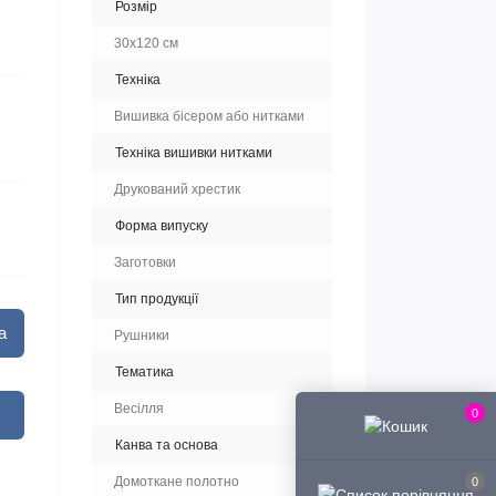
Розмір
30х120 см
Техніка
Вишивка бісером або нитками
Техніка вишивки нитками
Друкований хрестик
Форма випуску
Заготовки
Тип продукції
а
Рушники
Тематика
Весілля
0
Канва та основа
Домоткане полотно
0