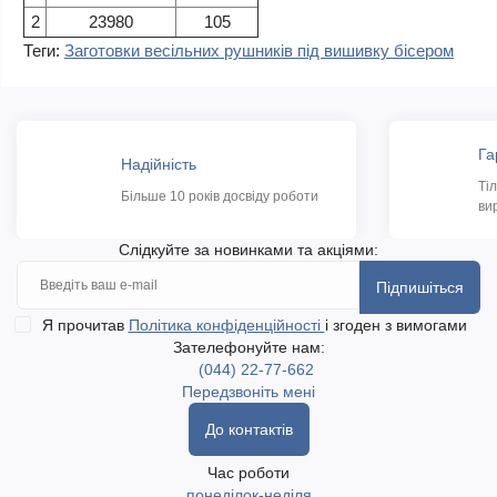
2
23980
105
Теги:
Заготовки весільних рушників під вишивку бісером
Га
Надійність
Ті
Більше 10 років досвіду роботи
ви
Слідкуйте за новинками та акціями:
Підпишіться
Я прочитав
Політика конфіденційності
і згоден з вимогами
Зателефонуйте нам:
(044) 22-77-662
Передзвоніть мені
До контактів
Час роботи
понеділок-неділя