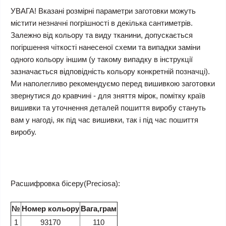
УВАГА! Вказані розмірні параметри заготовки можуть
містити незначні погрішності в декілька сантиметрів.
Залежно від кольору та виду тканини, допускається
погіршення чіткості нанесеної схеми та випадки заміни
одного кольору іншим (у такому випадку в інструкції
зазначається відповідність кольору конкретній позначці).
Ми наполегливо рекомендуємо перед вишивкою заготовки
звернутися до кравчині - для зняття мірок, помітку країв
вишивки та уточнення деталей пошиття виробу стануть
вам у нагоді, як під час вишивки, так і під час пошиття
виробу.
Расшифровка бісеру(Preciosa):
№
Номер кольору
Вага,грам
1
93170
110