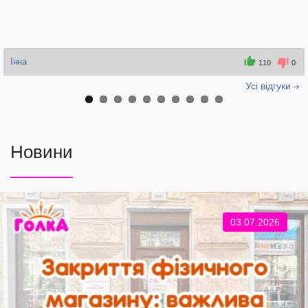
Інна
110
0
Усi вiдгуки
Новини
03.07.2026