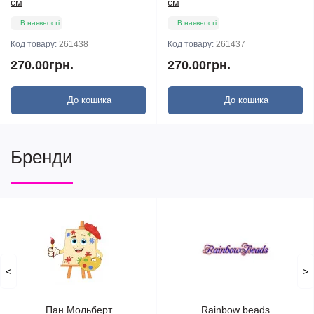
см
см
В наявності
В наявності
Код товару:
261438
Код товару:
261437
270.00грн.
270.00грн.
До кошика
До кошика
Бренди
<
>
Пан Мольберт
Rainbow beads