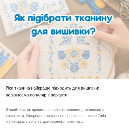
Яка тканина найкраще підходить для вишивки:
порівнюємо популярні варіанти
Дізнайтеся, як правильно вибрати тканину для вишивки
хрестиком, бісером та вишиванок. Порівняння канви Aida,
рівномірки, льону та домотканого полотна...