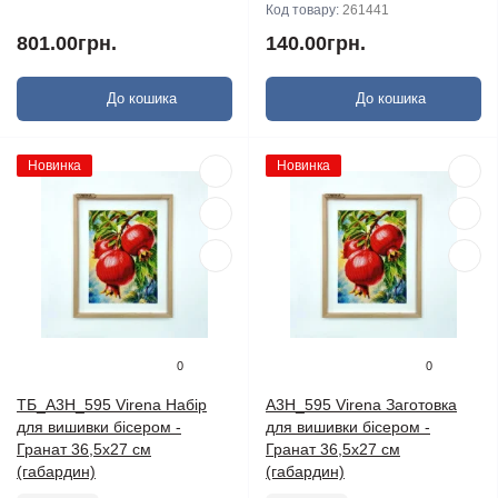
Код товару:
261441
801.00грн.
140.00грн.
До кошика
До кошика
Новинка
Новинка
0
0
ТБ_А3Н_595 Virena Набір
А3Н_595 Virena Заготовка
для вишивки бісером -
для вишивки бісером -
Гранат 36,5x27 см
Гранат 36,5x27 см
(габардин)
(габардин)